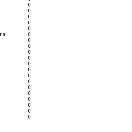
0
0
0
0
0
ria
0
0
0
0
0
0
0
0
0
0
0
0
0
0
0