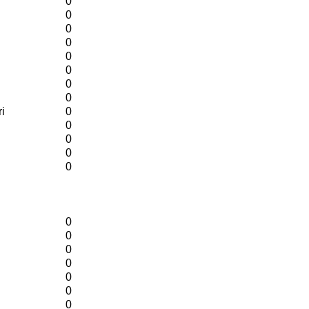
0
0
0
0
0
0
0
0
i
0
0
0
0
0
0
0
0
0
0
0
0