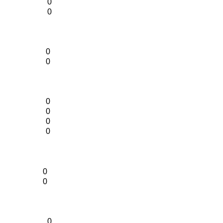
0
0
0
0
0
0
0
0
0
0
0