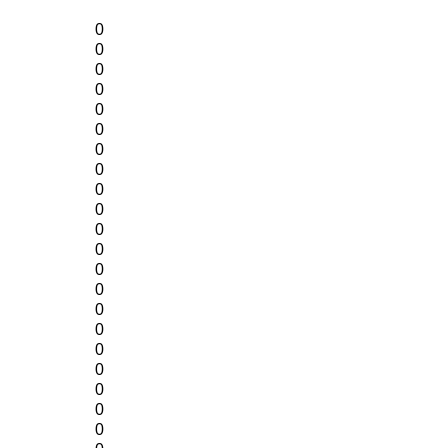
0
0
0
0
0
0
0
0
0
0
0
0
0
0
0
0
0
0
0
0
0