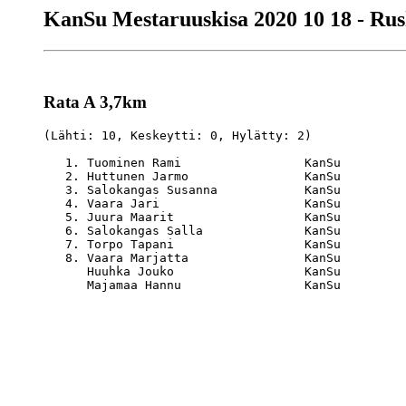
KanSu Mestaruuskisa 2020 10 18 - Ru
Rata A 3,7km
(Lähti: 10, Keskeytti: 0, Hylätty: 2)

   1. Tuominen Rami                 KanSu         
   2. Huttunen Jarmo                KanSu         
   3. Salokangas Susanna            KanSu         
   4. Vaara Jari                    KanSu         
   5. Juura Maarit                  KanSu         
   6. Salokangas Salla              KanSu         
   7. Torpo Tapani                  KanSu         
   8. Vaara Marjatta                KanSu         
      Huuhka Jouko                  KanSu         