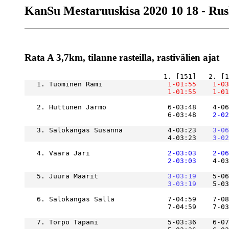
KanSu Mestaruuskisa 2020 10 18 - Ru
Rata A 3,7km, tilanne rasteilla, rastivälien ajat
   1. Tuominen Rami            
    1-01:55
    1-03
    1-01:55
    1-01
   2. Huttunen Jarmo               6-03:48    4-06
                                   6-03:48
    2-02
   3. Salokangas Susanna           4-03:23
    3-06
                                   4-03:23
    3-02
   4. Vaara Jari               
    2-03:03
    2-06
    2-03:03
    4-03
   5. Juura Maarit             
    3-03:19
    5-06
    3-03:19
    5-03
   6. Salokangas Salla             7-04:59    7-08
                                   7-04:59    7-0
   7. Torpo Tapani                 5-03:36    6-07