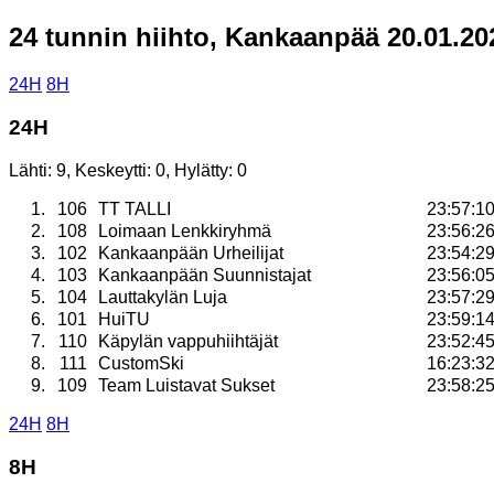
24 tunnin hiihto, Kankaanpää 20.01.20
24H
8H
24H
Lähti: 9, Keskeytti: 0, Hylätty: 0
1.
106
TT TALLI
23:57:1
2.
108
Loimaan Lenkkiryhmä
23:56:2
3.
102
Kankaanpään Urheilijat
23:54:2
4.
103
Kankaanpään Suunnistajat
23:56:0
5.
104
Lauttakylän Luja
23:57:2
6.
101
HuiTU
23:59:1
7.
110
Käpylän vappuhiihtäjät
23:52:4
8.
111
CustomSki
16:23:3
9.
109
Team Luistavat Sukset
23:58:2
24H
8H
8H