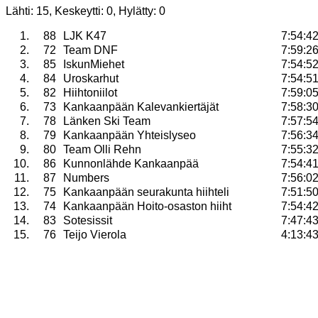
Lähti: 15, Keskeytti: 0, Hylätty: 0
1.
88
LJK K47
7:54:4
2.
72
Team DNF
7:59:2
3.
85
IskunMiehet
7:54:5
4.
84
Uroskarhut
7:54:5
5.
82
Hiihtoniilot
7:59:0
6.
73
Kankaanpään Kalevankiertäjät
7:58:3
7.
78
Länken Ski Team
7:57:5
8.
79
Kankaanpään Yhteislyseo
7:56:3
9.
80
Team Olli Rehn
7:55:3
10.
86
Kunnonlähde Kankaanpää
7:54:4
11.
87
Numbers
7:56:0
12.
75
Kankaanpään seurakunta hiihteli
7:51:5
13.
74
Kankaanpään Hoito-osaston hiiht
7:54:4
14.
83
Sotesissit
7:47:4
15.
76
Teijo Vierola
4:13:4