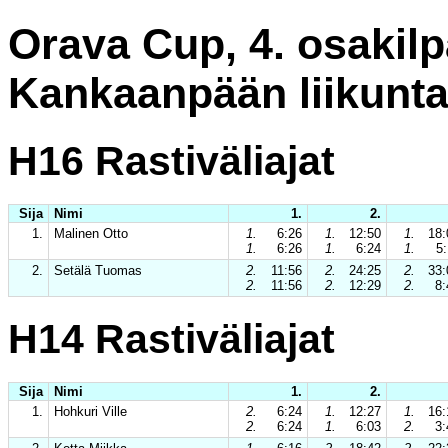
Orava Cup, 4. osakilp
Kankaanpään liikunt
H16 Rastiväliajat
Sija
Nimi
1.
2.
1.
Malinen Otto
1.
6:26
1.
12:50
1.
18:
1.
6:26
1.
6:24
1.
5:
2.
Setälä Tuomas
2.
11:56
2.
24:25
2.
33:
2.
11:56
2.
12:29
2.
8:
H14 Rastiväliajat
Sija
Nimi
1.
2.
1.
Hohkuri Ville
2.
6:24
1.
12:27
1.
16:
2.
6:24
1.
6:03
2.
3: