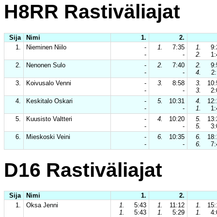
H8RR Rastiväliajat
Sija
Nimi
1.
2.
1.
Nieminen Niilo
-
1.
7:35
1.
9:
-
-
2.
1:
2.
Nenonen Sulo
-
2.
7:40
2.
9:
-
-
4.
2:
3.
Koivusalo Venni
-
3.
8:58
3.
10:
-
-
3.
2:
4.
Keskitalo Oskari
-
5.
10:31
4.
12:
-
-
1.
1:
5.
Kuusisto Valtteri
-
4.
10:20
5.
13:
-
-
5.
3:
6.
Mieskoski Veini
-
6.
10:35
6.
18:
-
-
6.
7:
D16 Rastiväliajat
Sija
Nimi
1.
2.
1.
Oksa Jenni
1.
5:43
1.
11:12
1.
15:
1.
5:43
1.
5:29
1.
4: