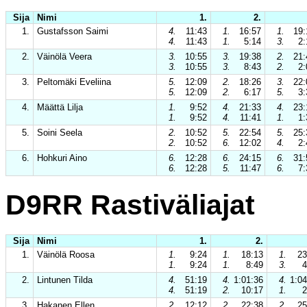
Sija
Nimi
1.
2.
1.
Gustafsson Saimi
4.
11:43
1.
16:57
1.
19:
4.
11:43
1.
5:14
3.
2:
2.
Väinölä Veera
3.
10:55
3.
19:38
2.
21:
3.
10:55
3.
8:43
2.
2:
3.
Peltomäki Eveliina
5.
12:09
2.
18:26
3.
22:
5.
12:09
2.
6:17
5.
3:
4.
Määttä Lilja
1.
9:52
4.
21:33
4.
23:
1.
9:52
4.
11:41
1.
1:
5.
Soini Seela
2.
10:52
5.
22:54
5.
25:
2.
10:52
6.
12:02
4.
2:
6.
Hohkuri Aino
6.
12:28
6.
24:15
6.
31:
6.
12:28
5.
11:47
6.
7:
D9RR Rastiväliajat
Sija
Nimi
1.
2.
1.
Väinölä Roosa
1.
9:24
1.
18:13
1.
23
1.
9:24
1.
8:49
3.
4
2.
Lintunen Tilda
4.
51:19
4.
1:01:36
4.
1:04
4.
51:19
2.
10:17
1.
2
3.
Hakanen Ellen
2.
12:12
2.
22:38
2.
25