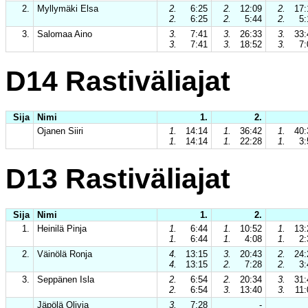
2.
Myllymäki Elsa
2.
6:25
2.
12:09
2.
17:
2.
6:25
2.
5:44
2.
5:
3.
Salomaa Aino
3.
7:41
3.
26:33
3.
33:
3.
7:41
3.
18:52
3.
7:
D14 Rastiväliajat
Sija
Nimi
1.
2.
Ojanen Siiri
1.
14:14
1.
36:42
1.
40:
1.
14:14
1.
22:28
1.
3:
D13 Rastiväliajat
Sija
Nimi
1.
2.
1.
Heinilä Pinja
1.
6:44
1.
10:52
1.
13:
1.
6:44
1.
4:08
1.
2:
2.
Väinölä Ronja
4.
13:15
3.
20:43
2.
24:
4.
13:15
2.
7:28
2.
3:
3.
Seppänen Isla
2.
6:54
2.
20:34
3.
31:
2.
6:54
3.
13:40
3.
11:
Jäpölä Olivia
3.
7:28
-