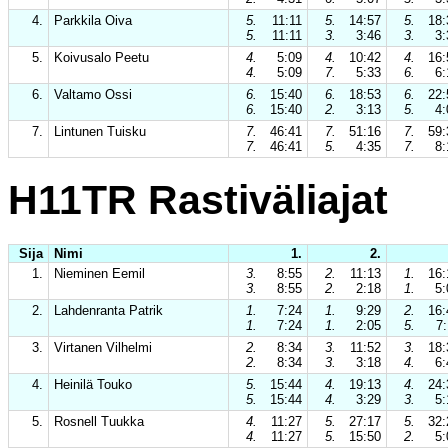
4.
Parkkila Oiva
5.
11:11
5.
14:57
5.
18:
5.
11:11
3.
3:46
3.
3:
5.
Koivusalo Peetu
4.
5:09
4.
10:42
4.
16:
4.
5:09
7.
5:33
6.
6:
6.
Valtamo Ossi
6.
15:40
6.
18:53
6.
22:
6.
15:40
2.
3:13
5.
4:
7.
Lintunen Tuisku
7.
46:41
7.
51:16
7.
59:
7.
46:41
5.
4:35
7.
8:
H11TR Rastiväliajat
Sija
Nimi
1.
2.
1.
Nieminen Eemil
3.
8:55
2.
11:13
1.
16:
3.
8:55
2.
2:18
1.
5:
2.
Lahdenranta Patrik
1.
7:24
1.
9:29
2.
16:
1.
7:24
1.
2:05
5.
7:
3.
Virtanen Vilhelmi
2.
8:34
3.
11:52
3.
18:
2.
8:34
3.
3:18
4.
6:
4.
Heinilä Touko
5.
15:44
4.
19:13
4.
24:
5.
15:44
4.
3:29
3.
5:
5.
Rosnell Tuukka
4.
11:27
5.
27:17
5.
32:
4.
11:27
5.
15:50
2.
5: