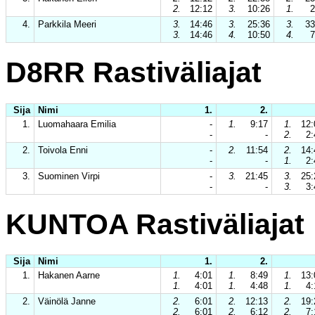
2.
12:12
3.
10:26
1.
2
4.
Parkkila Meeri
3.
14:46
3.
25:36
3.
33
3.
14:46
4.
10:50
4.
7
D8RR Rastiväliajat
Sija
Nimi
1.
2.
1.
Luomahaara Emilia
-
1.
9:17
1.
12:
-
-
2.
2:
2.
Toivola Enni
-
2.
11:54
2.
14:
-
-
1.
2:
3.
Suominen Virpi
-
3.
21:45
3.
25:
-
-
3.
3:
KUNTOA Rastiväliajat
Sija
Nimi
1.
2.
1.
Hakanen Aarne
1.
4:01
1.
8:49
1.
13:
1.
4:01
1.
4:48
1.
4:
2.
Väinölä Janne
2.
6:01
2.
12:13
2.
19:
2.
6:01
2.
6:12
2.
7: