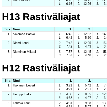
2.
Kotta Miikka
1.
6:16
2.
18:42
2.
22:
1.
6:16
2.
12:26
1.
3:
H13 Rastiväliajat
Sija
Nimi
1.
2.
1.
Salomaa Paavo
1.
6:42
2.
12:32
1.
14:
1.
6:42
3.
5:50
1.
1:
2.
Niemi Lenni
2.
7:42
1.
12:25
3.
15:
2.
7:42
1.
4:43
3.
3:
3.
Nieminen Mikael
3.
7:57
3.
12:45
2.
15:
3.
7:57
2.
4:48
2.
2:
H12 Rastiväliajat
Sija
Nimi
1.
2.
1.
Hakanen Eevert
1.
3:21
1.
5:42
1.
7:
1.
3:21
1.
2:21
1.
2:
2.
Kemppi Eelis
3.
4:38
2.
9:05
2.
12:
3.
4:38
4.
4:27
2.
3:
3.
Lehtola Lauri
2.
4:31
3.
9:38
3.
13:
2.
4:31
6.
5:07
3.
3: