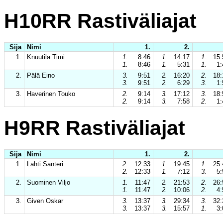
H10RR Rastiväliajat
Sija
Nimi
1.
2.
1.
Knuutila Timi
1.
8:46
1.
14:17
1.
15:
1.
8:46
1.
5:31
1.
1:
2.
Pälä Eino
3.
9:51
2.
16:20
2.
18:
3.
9:51
2.
6:29
3.
1:
3.
Haverinen Touko
2.
9:14
3.
17:12
3.
18:
2.
9:14
3.
7:58
2.
1:
H9RR Rastiväliajat
Sija
Nimi
1.
2.
1.
Lahti Santeri
2.
12:33
1.
19:45
1.
25:
2.
12:33
1.
7:12
3.
5:
2.
Suominen Viljo
1.
11:47
2.
21:53
2.
26:
1.
11:47
2.
10:06
2.
4:
3.
Given Oskar
3.
13:37
3.
29:34
3.
32:
3.
13:37
3.
15:57
1.
3: