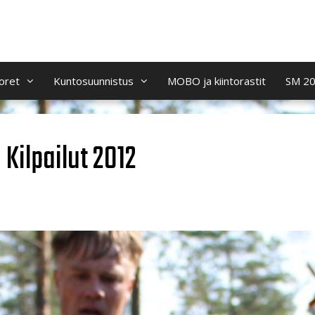
oret
Kuntosuunnistus
MOBO ja kiintorastit
SM 2
Kilpailut 2012