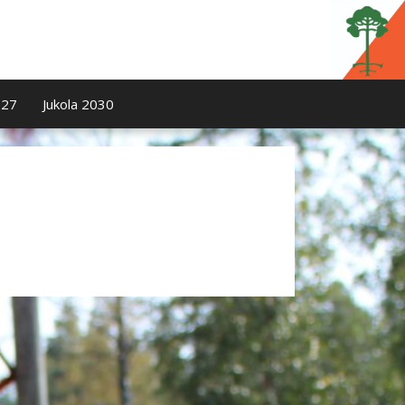
027
Jukola 2030