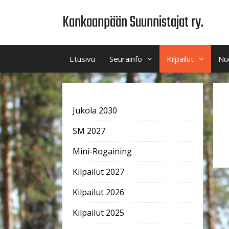
Siirry
Kankaanpään Suunnistajat ry.
sisältöön
Etusivu
Seurainfo
Kilpailut
Nu
Jukola 2030
SM 2027
Mini-Rogaining
Kilpailut 2027
Kilpailut 2026
Kilpailut 2025