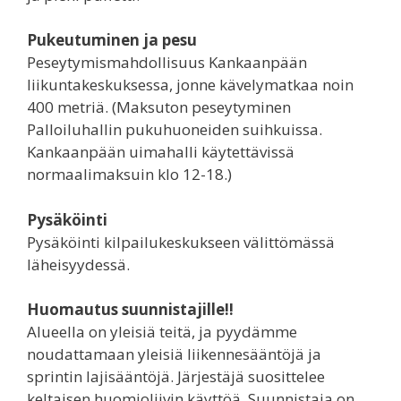
Pukeutuminen ja pesu
Peseytymismahdollisuus Kankaanpään
liikuntakeskuksessa, jonne kävelymatkaa noin
400 metriä. (Maksuton peseytyminen
Palloiluhallin pukuhuoneiden suihkuissa.
Kankaanpään uimahalli käytettävissä
normaalimaksuin klo 12-18.)
Pysäköinti
Pysäköinti kilpailukeskukseen välittömässä
läheisyydessä.
Huomautus suunnistajille!!
Alueella on yleisiä teitä, ja pyydämme
noudattamaan yleisiä liikennesääntöjä ja
sprintin lajisääntöjä. Järjestäjä suosittelee
keltaisen huomioliivin käyttöä. Suunnistaja on