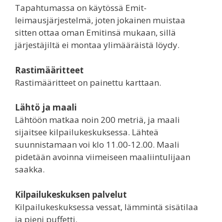
Tapahtumassa on käytössä Emit-
leimausjärjestelmä, joten jokainen muistaa
sitten ottaa oman Emitinsä mukaan, sillä
järjestäjiltä ei montaa ylimääräistä löydy.
Rastimääritteet
Rastimääritteet on painettu karttaan.
Lähtö ja maali
Lähtöön matkaa noin 200 metriä, ja maali
sijaitsee kilpailukeskuksessa. Lähteä
suunnistamaan voi klo 11.00-12.00. Maali
pidetään avoinna viimeiseen maaliintulijaan
saakka.
Kilpailukeskuksen palvelut
Kilpailukeskuksessa vessat, lämmintä sisätilaa
ja pieni puffetti.