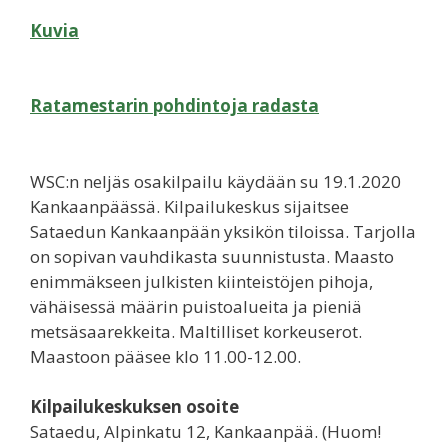
Kuvia
Ratamestarin pohdintoja radasta
WSC:n neljäs osakilpailu käydään su 19.1.2020
Kankaanpäässä. Kilpailukeskus sijaitsee
Sataedun Kankaanpään yksikön tiloissa. Tarjolla
on sopivan vauhdikasta suunnistusta. Maasto
enimmäkseen julkisten kiinteistöjen pihoja,
vähäisessä määrin puistoalueita ja pieniä
metsäsaarekkeita. Maltilliset korkeuserot.
Maastoon pääsee klo 11.00-12.00.
Kilpailukeskuksen osoite
Sataedu, Alpinkatu 12, Kankaanpää. (Huom!