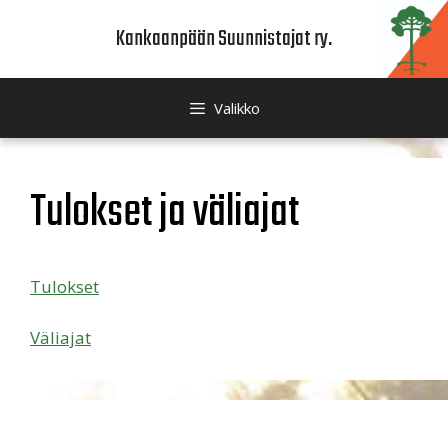
Siirry
Kankaanpään Suunnistajat ry.
sisältöön
Valikko
Tulokset ja väliajat
Tulokset
Väliajat