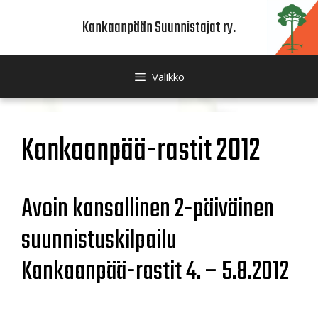
Siirry
Kankaanpään Suunnistajat ry.
sisältöön
Valikko
Kankaanpää-rastit 2012
Avoin kansallinen 2-päiväinen
suunnistuskilpailu
Kankaanpää-rastit 4. – 5.8.2012