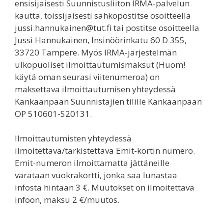
ensisijaisesti Suunnistusliiton IRMA-palvelun
kautta, toissijaisesti sähköpostitse osoitteella
jussi.hannukainen@tut.fi tai postitse osoitteella
Jussi Hannukainen, Insinöörinkatu 60 D 355,
33720 Tampere. Myös IRMA-järjestelmän
ulkopuoliset ilmoittautumismaksut (Huom!
käytä oman seurasi viitenumeroa) on
maksettava ilmoittautumisen yhteydessä
Kankaanpään Suunnistajien tilille Kankaanpään
OP 510601-520131.
Ilmoittautumisten yhteydessä
ilmoitettava/tarkistettava Emit-kortin numero.
Emit-numeron ilmoittamatta jättäneille
varataan vuokrakortti, jonka saa lunastaa
infosta hintaan 3 €. Muutokset on ilmoitettava
infoon, maksu 2 €/muutos.