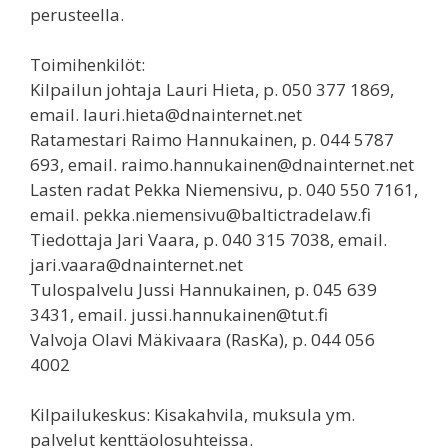
perusteella.
Toimihenkilöt:
Kilpailun johtaja Lauri Hieta, p. 050 377 1869,
email. lauri.hieta@dnainternet.net
Ratamestari Raimo Hannukainen, p. 044 5787
693, email. raimo.hannukainen@dnainternet.net
Lasten radat Pekka Niemensivu, p. 040 550 7161,
email. pekka.niemensivu@baltictradelaw.fi
Tiedottaja Jari Vaara, p. 040 315 7038, email.
jari.vaara@dnainternet.net
Tulospalvelu Jussi Hannukainen, p. 045 639
3431, email. jussi.hannukainen@tut.fi
Valvoja Olavi Mäkivaara (RasKa), p. 044 056
4002
Kilpailukeskus: Kisakahvila, muksula ym.
palvelut kenttäolosuhteissa.