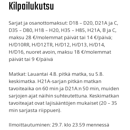
Kilpailukutsu
Sarjat ja osanottomaksut: D18 – D20, D21A ja C,
D35 – D80, H18 – H20, H35 – H85, H21A, B ja C,
maksu 28 €/molemmat päivät tai 14 €/päivä;
H/D10RR, H/D12TR, H/D12, H/D13, H/D14,
H/D16, nuoret avoin, maksu 18 €/molemmat
päivät tai 9 €/päivä
Matkat: Lauantai 4.8. pitkä matka, su 5.8.
keskimatka. H21A-sarjan pitkän matkan
tavoiteaika on 60 min ja D21A:n 50 min, muiden
sarjojen ajat näihin suhteutettuna. Keskimatkan
tavoiteajat ovat lajisääntöjen mukaiset (20 – 35
min sarjasta riippuen).
Ilmoittautuminen: 29.7. klo 23.59 mennessä