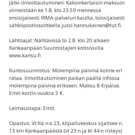
Jälki-ilmoittautuminen: Kaksinkertaisin maksuin
viimeistään ke 1.8. klo 23.59 mennessä
ensisijaisesti IRMA-palvelun kautta, toissijaisesti
sähköpostiosoitteella jussi.hannukainen@tut.fi.
Lähtöajat: Nähtävissä to 2.8. klo 20 alkaen
Kankaanpään Suunnistajien kotisivuilla
www.kansu.fi
Kuntosuunnistus: Molempina päivinä kolme eri
rataa. Ilmoittautuminen paikan päällä infossa
molempina päivinä erikseen. Maksu 8 €/päivä.
Emit-kortin vuokra 3 €.
Leimaustapa: Emit.
Opastus: Vt:ltä n:o 23, kilpailukeskus sijaitsee n.
13 km Kankaanpäästä (vt 23:n ja kt 44:n risteys)