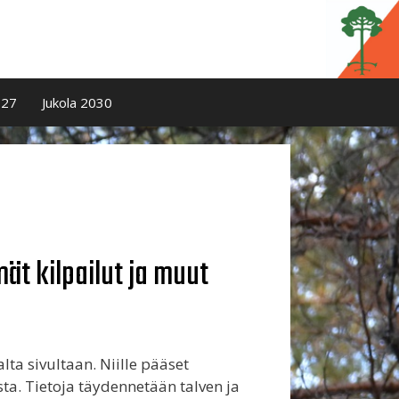
027
Jukola 2030
ät kilpailut ja muut
lta sivultaan. Niille pääset
a. Tietoja täydennetään talven ja