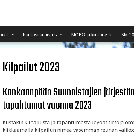
oret
Kuntosuunnistus
MOBO ja kiintorastit
SM 2
Kilpailut 2023
Kankaanpään Suunnistajien järjestäm
tapahtumat vuonna 2023
Kustakin kilpailusta ja tapahtumasta löydät tietoja oma
klikkaamalla kilpailun nimeä vasemman reunan valikost