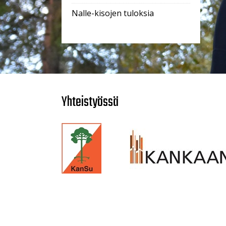
Nalle-kisojen tuloksia
Yhteistyössä