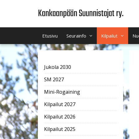
Siirry
Kankaanpään Suunnistajat ry.
sisältöön
Etusivu
Seurainfo
Kilpailut
Nu
Jukola 2030
SM 2027
Mini-Rogaining
Kilpailut 2027
Kilpailut 2026
Kilpailut 2025