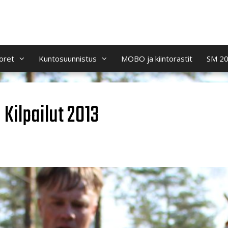
oret
Kuntosuunnistus
MOBO ja kiintorastit
SM 2
Kilpailut 2013