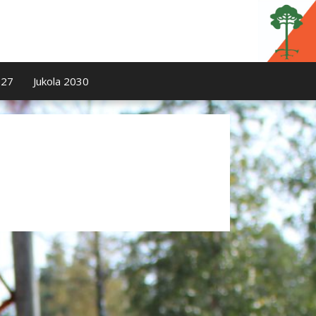
027
Jukola 2030