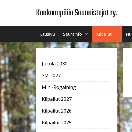
Siirry
Kankaanpään Suunnistajat ry.
sisältöön
Etusivu
Seurainfo
Kilpailut
Nu
Jukola 2030
SM 2027
Mini-Rogaining
Kilpailut 2027
Kilpailut 2026
Kilpailut 2025