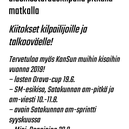
matkalla
Kiitokset kilpailijoille ja
talkooväelle!
Tervetuloa myös KanSun muihin kisoihin
vuonna 2019!
– lasten Orava-cup 19.6.
– SM-esikisa, Satakunnan am-pitkä ja
am-viesti 10.-11.8.
– avoin Satakunnan am-sprintti
syyskuussa