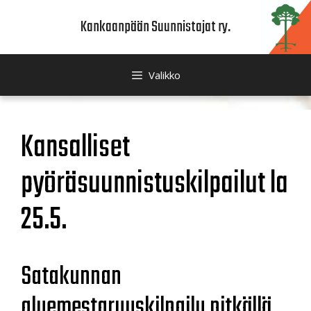
Siirry
Kankaanpään Suunnistajat ry.
sisältöön
Valikko
Kansalliset
pyöräsuunnistuskilpailut la
25.5.
Satakunnan
aluemestaruuskilpailu pitkällä