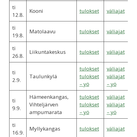
ti
Kooni
tulokset
väliajat
12.8.
ti
Matolaavu
tulokset
väliajat
19.8.
ti
Liikuntakeskus
tulokset
väliajat
26.8.
tulokset
väliajat
ti
Taulunkylä
tulokset
väliajat
2.9.
– yö
– yö
Hämeenkangas,
tulokset
väliajat
ti
Vihteljärven
tulokset
väliajat
9.9.
ampumarata
– yö
– yö
ti
Myllykangas
tulokset
väliajat
16.9.