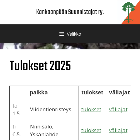
Siirry
Kankaanpään Suunnistajat ry.
sisältöön
Valikko
Tulokset 2025
paikka
tulokset
väliajat
to
Viidentienristeys
tulokset
väliajat
1.5.
ti
Niinisalo,
tulokset
väliajat
6.5.
Yskänlähde