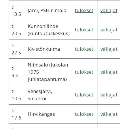
ti
Jämi, PSH:n maja
tulokset
väliajat
13.5.
ti
Kunnonlähde
tulokset
väliajat
20.5.
(kuntoutuskeskus)
ti
Kivistönkulma
tulokset
väliajat
27.5.
Niinisalo (Jukolan
ti
1975
tulokset
väliajat
3.6.
juhlatapahtuma)
ti
Venesjärvi,
tulokset
väliajat
10.6.
Sinahmi
ti
Hirvikangas
tulokset
väliajat
17.6.