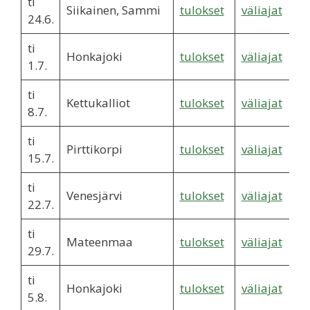
ti
Siikainen, Sammi
tulokset
väliajat
24.6.
ti
Honkajoki
tulokset
väliajat
1.7.
ti
Kettukalliot
tulokset
väliajat
8.7.
ti
Pirttikorpi
tulokset
väliajat
15.7.
ti
Venesjärvi
tulokset
väliajat
22.7.
ti
Mateenmaa
tulokset
väliajat
29.7.
ti
Honkajoki
tulokset
väliajat
5.8.