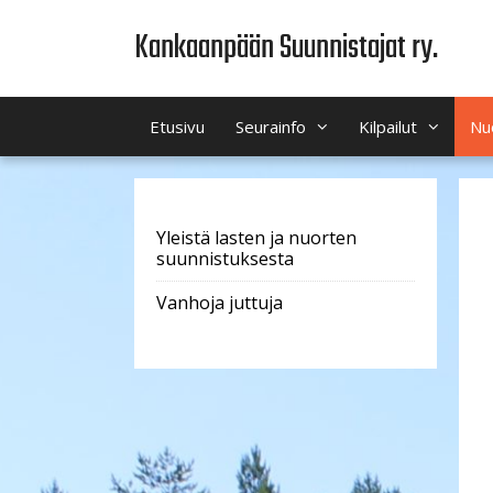
Siirry
Kankaanpään Suunnistajat ry.
sisältöön
Etusivu
Seurainfo
Kilpailut
Nu
Yleistä lasten ja nuorten
suunnistuksesta
Vanhoja juttuja