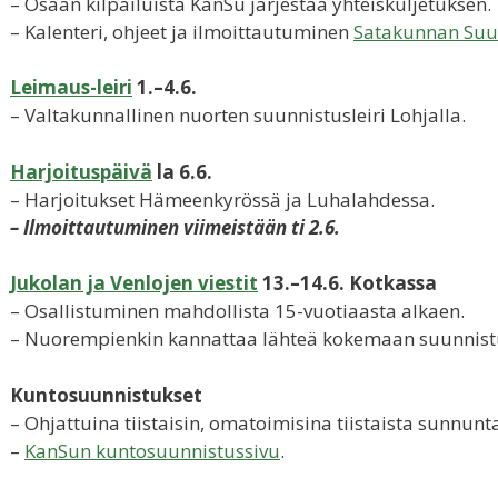
– Osaan kilpailuista KanSu järjestää yhteiskuljetuksen.
– Kalenteri, ohjeet ja ilmoittautuminen
Satakunnan Suun
Leimaus-leiri
1.–4.6.
– Valtakunnallinen nuorten suunnistusleiri Lohjalla.
Harjoituspäivä
la 6.6.
– Harjoitukset Hämeenkyrössä ja Luhalahdessa.
– Ilmoittautuminen viimeistään ti 2.6.
Jukolan ja Venlojen viestit
13.–14.6. Kotkassa
– Osallistuminen mahdollista 15-vuotiaasta alkaen.
– Nuorempienkin kannattaa lähteä kokemaan suunnist
Kuntosuunnistukset
– Ohjattuina tiistaisin, omatoimisina tiistaista sunnunta
–
KanSun kuntosuunnistussivu
.