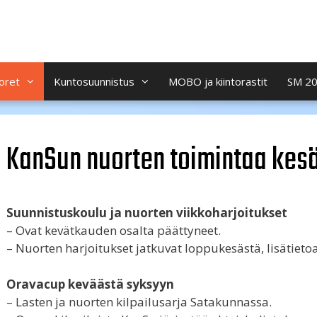
oret
Kuntosuunnistus
MOBO ja kiintorastit
SM 2
KanSun nuorten toimintaa kesä
Suunnistuskoulu ja nuorten viikkoharjoitukset
– Ovat kevätkauden osalta päättyneet.
– Nuorten harjoitukset jatkuvat loppukesästä, lisätie
Oravacup keväästä syksyyn
– Lasten ja nuorten kilpailusarja Satakunnassa.