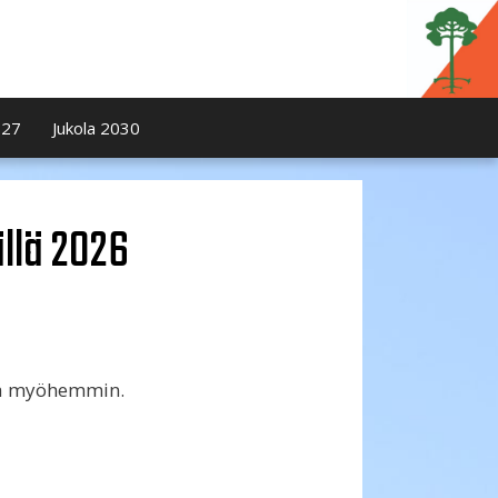
027
Jukola 2030
llä 2026
toa myöhemmin.