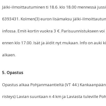
Jälki-ilmoittautuminen ti 18.6. klo 18.00 mennessä juss
6393431. Kolmen(3) euron lisämaksu jälki-ilmoittautum
infossa. Emit-kortin vuokra 3 €. Parisuunnistukseen voi
ennen klo 17.00. Isät ja äidit nyt mukaan. Info on auki 
alkaen.
5. Opastus
Opastus alkaa Pohjanmaantieltä (VT 44 ) Kankaanpään 
risteys) Lavian suuntaan n 4 km ja Laviasta tuleville P