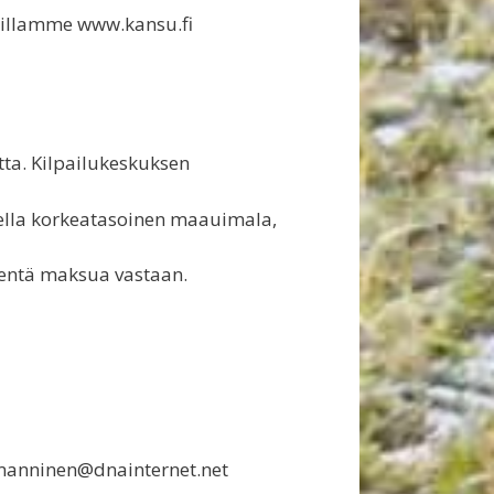
vuillamme www.kansu.fi
tta. Kilpailukeskuksen
ella korkeatasoinen maauimala,
ientä maksua vastaan.
.manninen@dnainternet.net