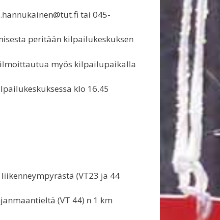
i.hannukainen@tut.fi tai 045-
isesta peritään kilpailukeskuksen
 ilmoittautua myös kilpailupaikalla
kilpailukeskuksessa klo 16.45
liikenneympyrästä (VT23 ja 44
ohjanmaantieltä (VT 44) n 1 km