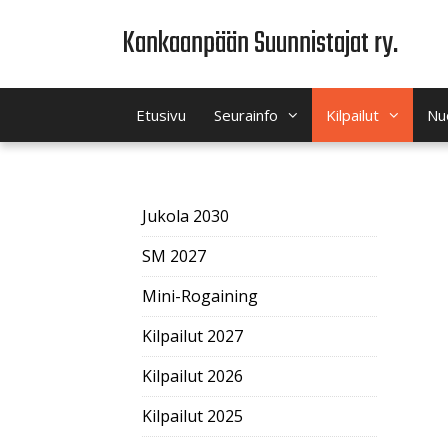
Siirry
Kankaanpään Suunnistajat ry.
sisältöön
Etusivu
Seurainfo
Kilpailut
Nu
Jukola 2030
SM 2027
Mini-Rogaining
Kilpailut 2027
Kilpailut 2026
Kilpailut 2025