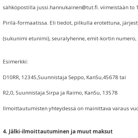
sähköpostilla jussi.hannukainen@tut.fi. viimeistään to
Pirilä-formaatissa. Eli tiedot, pilkulla erotettuna, järje
(sukunimi etunimi), seuralyhenne, emit-kortin numero,
Esimerkki:
D10RR, 12345,Suunnistaja Seppo, KanSu,45678 tai
R2,0, Suunnistaja Sirpa ja Raimo, KanSu, 13578
Ilmoittautumisten yhteydessä on mainittava varaus vuo
4. Jälki-ilmoittautuminen ja muut maksut