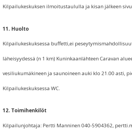
Kilpailukeskuksen ilmoitustaululla ja kisan jälkeen si
11. Huolto
Kilpailukeskuksessa buffetti,ei peseytymismahdollisuu
läheisyydessä (n 1 km) Kuninkaanlähteen Caravan alue
vesiliukumäkineen ja saunoineen auki klo 21.00 asti, p
Kilpailukeskuksessa WC.
12. Toimihenkilöt
Kilpailunjohtaja: Pertti Manninen 040-5904362, pertti