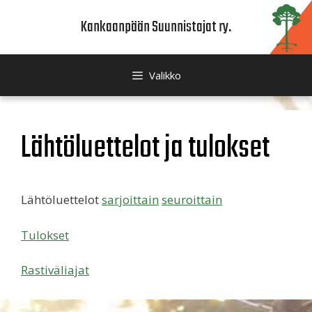
Siirry
Kankaanpään Suunnistajat ry.
sisältöön
Valikko
Lähtöluettelot ja tulokset
Lähtöluettelot
sarjoittain
seuroittain
Tulokset
Rastiväliajat