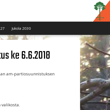
027
Jukola 2030
us ke 6.6.2018
nan am-partiosuunnistuksen
valikosta.