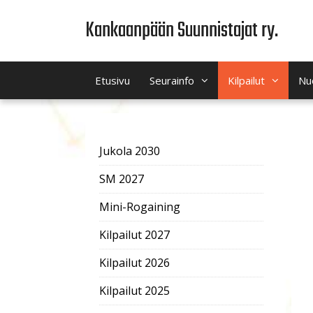
Siirry
Kankaanpään Suunnistajat ry.
sisältöön
Etusivu
Seurainfo
Kilpailut
Nu
Jukola 2030
SM 2027
Mini-Rogaining
Kilpailut 2027
Kilpailut 2026
Kilpailut 2025