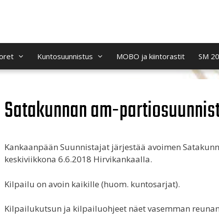
oret
Kuntosuunnistus
MOBO ja kiintorastit
SM 2
Satakunnan am-partiosuunnist
Kankaanpään Suunnistajat järjestää avoimen Satakun
keskiviikkona 6.6.2018 Hirvikankaalla.
Kilpailu on avoin kaikille (huom. kuntosarjat).
Kilpailukutsun ja kilpailuohjeet näet vasemman reunan 