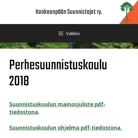
Siirry
Kankaanpään Suunnistajat ry.
sisältöön
Valikko
Perhesuunnistuskoulu
2018
Suunnistuskoulun mainosjuliste pdf-
tiedostona
.
Suunnistuskoulun ohjelma pdf-tiedostona.