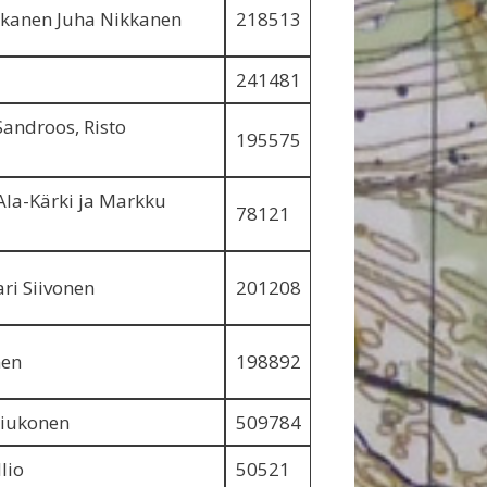
kkanen Juha Nikkanen
218513
241481
androos, Risto
195575
Ala-Kärki ja Markku
78121
ri Siivonen
201208
nen
198892
Siukonen
509784
lio
50521