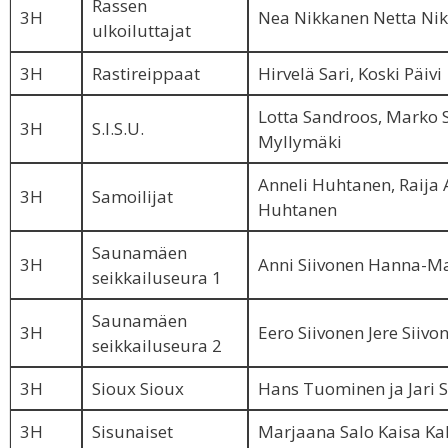
Rassen
3H
Nea Nikkanen Netta Ni
ulkoiluttajat
3H
Rastireippaat
Hirvelä Sari, Koski Päivi
Lotta Sandroos, Marko S
3H
S.I.S.U.
Myllymäki
Anneli Huhtanen, Raija 
3H
Samoilijat
Huhtanen
Saunamäen
3H
Anni Siivonen Hanna-Ma
seikkailuseura 1
Saunamäen
3H
Eero Siivonen Jere Siivo
seikkailuseura 2
3H
Sioux Sioux
Hans Tuominen ja Jari 
3H
Sisunaiset
Marjaana Salo Kaisa Kal