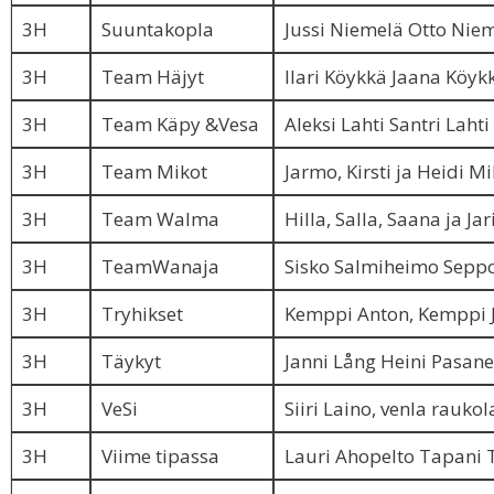
3H
Suuntakopla
Jussi Niemelä Otto Nie
3H
Team Häjyt
Ilari Köykkä Jaana Köyk
3H
Team Käpy &Vesa
Aleksi Lahti Santri Lahti
3H
Team Mikot
Jarmo, Kirsti ja Heidi M
3H
Team Walma
Hilla, Salla, Saana ja Ja
3H
TeamWanaja
Sisko Salmiheimo Sepp
3H
Tryhikset
Kemppi Anton, Kemppi 
3H
Täykyt
Janni Lång Heini Pasan
3H
VeSi
Siiri Laino, venla raukol
3H
Viime tipassa
Lauri Ahopelto Tapani 