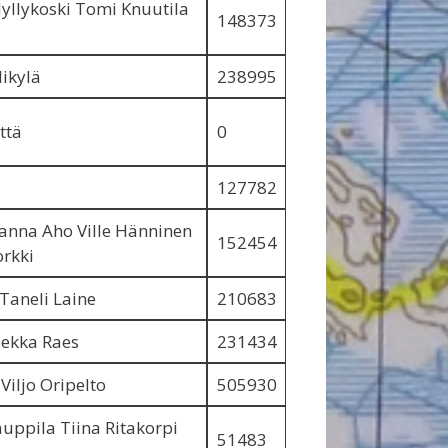
yllykoski Tomi Knuutila
148373
ikylä
238995
ttä
0
127782
sanna Aho Ville Hänninen
152454
orkki
 Taneli Laine
210683
pekka Raes
231434
Viljo Oripelto
505930
uppila Tiina Ritakorpi
51483