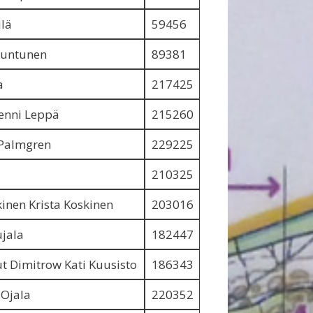
ilä
59456
 Juntunen
89381
a
217425
Jenni Leppä
215260
 Palmgren
229225
210325
kinen Krista Koskinen
203016
ujala
182447
t Dimitrow Kati Kuusisto
186343
 Ojala
220352