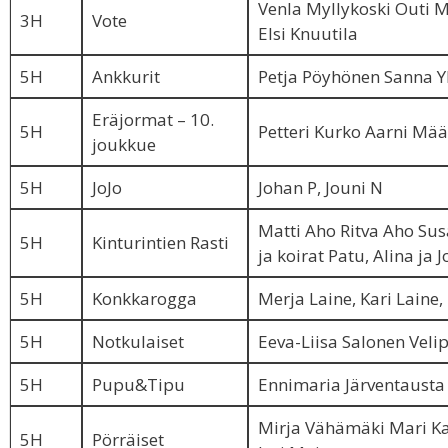
Venla Myllykoski Outi M
3H
Vote
Elsi Knuutila
5H
Ankkurit
Petja Pöyhönen Sanna Yl
Eräjormat – 10.
5H
Petteri Kurko Aarni Mää
joukkue
5H
JoJo
Johan P, Jouni N
Matti Aho Ritva Aho Su
5H
Kinturintien Rasti
ja koirat Patu, Alina ja J
5H
Konkkarogga
Merja Laine, Kari Laine,
5H
Notkulaiset
Eeva-Liisa Salonen Veli
5H
Pupu&Tipu
Ennimaria Järventausta 
Mirja Vähämäki Mari Ka
5H
Pörräiset