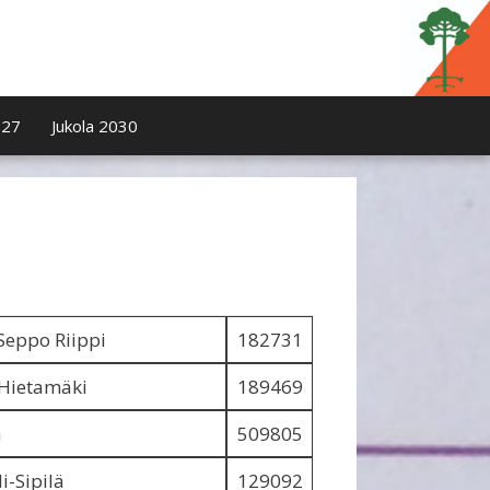
027
Jukola 2030
.Seppo Riippi
182731
Hietamäki
189469
a
509805
i-Sipilä
129092