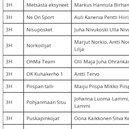
3H
Metsästä eksyneet
Markus Hannula Birhan
3H
Ne On Sport
Auli Kanerva Pentti Hiiri
3H
Nisuposket
Juha Nivukoski Ulla Niv
Marjut Norkio, Antti No
3H
Norkoilijat
Lilja
3H
OhMa Team
Olli Maja Juha Ohran
3H
OK Kuhakerho 1
Antti Tervo
3H
Piispan talli
Maiju Piispa Mikko Piis
Johanna Luoma-Lammi,
3H
Pohjanmaan Sisu
Lammi
3H
Puskapinkojat
Oona Kaikkonen Silva 