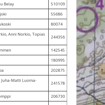
u Belay
510109
joki
55686
ukoski
80074
rkio, Anni Norkio, Topias
244356
kämmen
142545
180995
pa
202875
 Juha-Matti Luoma-
241578
Kemppi
206730