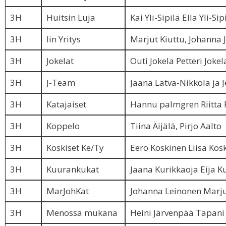
3H
Huitsin Luja
Kai Yli-Sipilä Ella Yli-Sip
3H
Iin Yritys
Marjut Kiuttu, Johanna
3H
Jokelat
Outi Jokela Petteri Jokel
3H
J-Team
Jaana Latva-Nikkola ja 
3H
Katajaiset
Hannu palmgren Riitta
3H
Koppelo
Tiina Äijälä, Pirjo Aalto
3H
Koskiset Ke/Ty
Eero Koskinen Liisa Kos
3H
Kuurankukat
Jaana Kurikkaoja Eija K
3H
MarJohKat
Johanna Leinonen Marju
3H
Menossa mukana
Heini Järvenpää Tapani