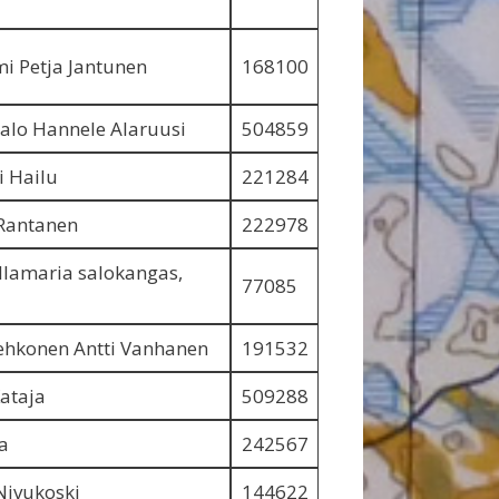
i Petja Jantunen
168100
alo Hannele Alaruusi
504859
i Hailu
221284
Rantanen
222978
llamaria salokangas,
77085
ehkonen Antti Vanhanen
191532
Kataja
509288
a
242567
Nivukoski
144622