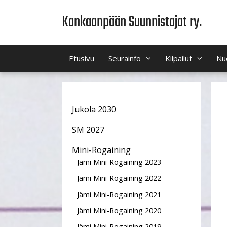
Siirry
Kankaanpään Suunnistajat ry.
sisältöön
Etusivu
Seurainfo
Kilpailut
Nu
Jukola 2030
SM 2027
Mini-Rogaining
Jämi Mini-Rogaining 2023
Jämi Mini-Rogaining 2022
Jämi Mini-Rogaining 2021
Jämi Mini-Rogaining 2020
Jämi Mini-Rogaining 2019