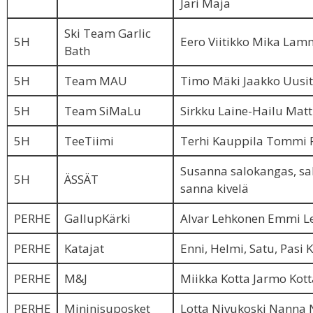
Jari Maja
Ski Team Garlic
5H
Eero Viitikko Mika Lamm
Bath
5H
Team MAU
Timo Mäki Jaakko Uusit
5H
Team SiMaLu
Sirkku Laine-Hailu Matt
5H
TeeTiimi
Terhi Kauppila Tommi 
Susanna salokangas, sa
5H
ÄSSÄT
sanna kivelä
PERHE
GallupKärki
Alvar Lehkonen Emmi L
PERHE
Katajat
Enni, Helmi, Satu, Pasi 
PERHE
M&J
Miikka Kotta Jarmo Kott
PERHE
Mininisuposket
Lotta Nivukoski Nanna 