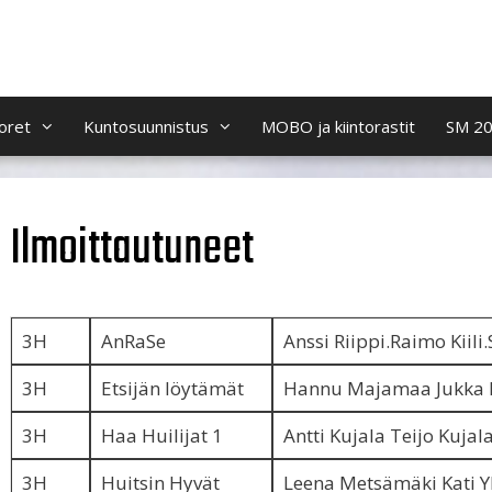
oret
Kuntosuunnistus
MOBO ja kiintorastit
SM 2
Ilmoittautuneet
3H
AnRaSe
Anssi Riippi.Raimo Kiili
3H
Etsijän löytämät
Hannu Majamaa Jukka 
3H
Haa Huilijat 1
Antti Kujala Teijo Kujal
3H
Huitsin Hyvät
Leena Metsämäki Kati Yl