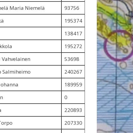
melä Maria Niemelä
93756
kä
195374
138417
ikkola
195272
ri Vahvelainen
53698
o Salmiheimo
240267
Johanna
189959
en
0
a
220893
Torpo
207330