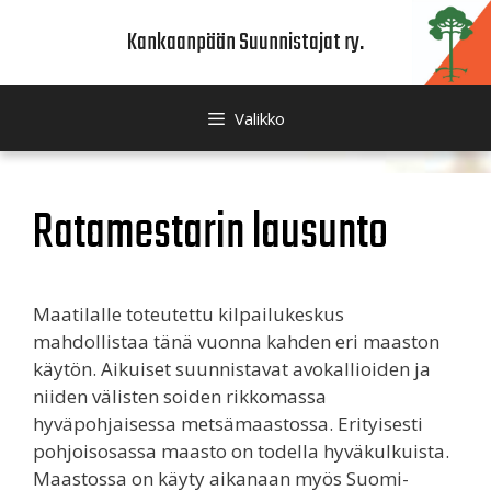
Siirry
Kankaanpään Suunnistajat ry.
sisältöön
Valikko
Ratamestarin lausunto
Maatilalle toteutettu kilpailukeskus
mahdollistaa tänä vuonna kahden eri maaston
käytön. Aikuiset suunnistavat avokallioiden ja
niiden välisten soiden rikkomassa
hyväpohjaisessa metsämaastossa. Erityisesti
pohjoisosassa maasto on todella hyväkulkuista.
Maastossa on käyty aikanaan myös Suomi-