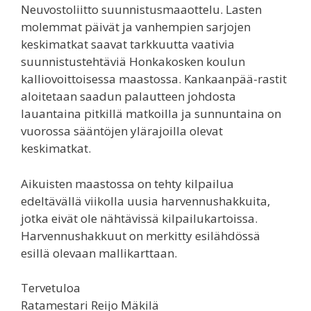
Neuvostoliitto suunnistusmaaottelu. Lasten
molemmat päivät ja vanhempien sarjojen
keskimatkat saavat tarkkuutta vaativia
suunnistustehtäviä Honkakosken koulun
kalliovoittoisessa maastossa. Kankaanpää-rastit
aloitetaan saadun palautteen johdosta
lauantaina pitkillä matkoilla ja sunnuntaina on
vuorossa sääntöjen ylärajoilla olevat
keskimatkat.
Aikuisten maastossa on tehty kilpailua
edeltävällä viikolla uusia harvennushakkuita,
jotka eivät ole nähtävissä kilpailukartoissa.
Harvennushakkuut on merkitty esilähdössä
esillä olevaan mallikarttaan.
Tervetuloa
Ratamestari Reijo Mäkilä