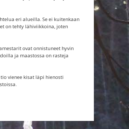
telua eri alueilla. Se ei kuitenkaan
t on tehty lähiviikkoina, joten
tamestarit ovat onnistuneet hyvin
doilla ja maastossa on rasteja
o vienee kisat läpi hienosti
toissa.