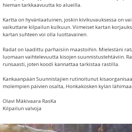
hieman tarkkaavuutta ko alueilla.
Kartta on hyvänlaatuinen, joskin kivikuvauksessa on vaih
vaikuttane kilpailun kulkuun. Viimeiset kartan korjaukse
kartan suhteen voi olla luottavainen.
Radat on laadittu parhaisiin maastoihin. Mielestäni ra
luomaan vaihtelevuutta kisojen suunnistustehtäviin. Ra
runsaasti, joten koodi kannattaa tarkistaa rastilla.
Kankaanpään Suunnistajien rutinoitunut kisaorganisaati
molempien päivien osalta, Honkakosken kylän lähimaas
Olavi Mäkivaara RasKa
Kilpailun valvoja