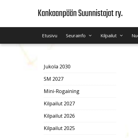
Siirry
Kankaanpään Suunnistajat ry.
sisältöön
Etusivu
Seurainfo
Kilpailut
Nu
Jukola 2030
SM 2027
Mini-Rogaining
Kilpailut 2027
Kilpailut 2026
Kilpailut 2025