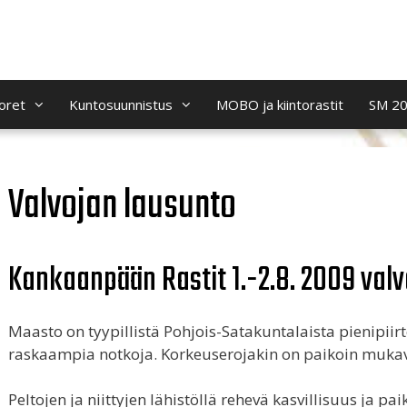
oret
Kuntosuunnistus
MOBO ja kiintorastit
SM 2
Valvojan lausunto
Kankaanpään Rastit 1.-2.8. 2009 val
Maasto on tyypillistä Pohjois-Satakuntalaista pienipiirt
raskaampia notkoja. Korkeuserojakin on paikoin mukav
Peltojen ja niittyjen lähistöllä rehevä kasvillisuus ja pa