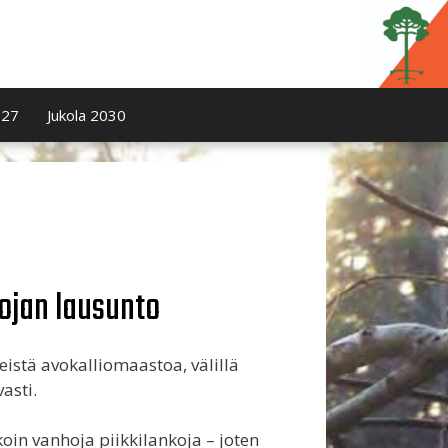
027
Jukola 2030
vojan lausunto
eistä avokalliomaastoa, välillä
asti.
ikoin vanhoja piikkilankoja – joten