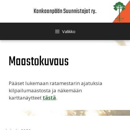
Siirry
Kankaanpään Suunnistajat ry.
sisältöön
Valikko
Maastokuvaus
Pääset lukemaan ratamestarin ajatuksia
kilpailumaastosta ja näkemään
karttanäytteet
tästä
.