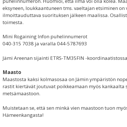
puhelinnumeron. Huomioi, että ilma voi olla kolea. Ma
eksyneen, loukkaantuneen tms. vaeltajan etsiminen on 
ilmoittauduttava suorituksen jälkeen maalissa. Osallistu
toimesta.
Mini Rogaining Infon puhelinnumerot
040-315 7038 ja varalla 044-5787693
Jämi Areenan sijainti ETRS-TM35FIN -koordinaatistoss
Maasto
Maastosta kaksi kolmasosaa on Jämin ympäristön nop
rastit kiertävät joutuvat poikkeamaan myös kankaalta s
metsämaastoon.
Muistetaan se, että sen minkä vien maastoon tuon myös
Hämeenkangasta!