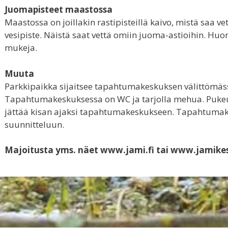
Juomapisteet maastossa
Maastossa on joillakin rastipisteillä kaivo, mistä saa vet
vesipiste. Näistä saat vettä omiin juoma-astioihin. Huo
mukeja.
Muuta
Parkkipaikka sijaitsee tapahtumakeskuksen välittömäs
Tapahtumakeskuksessa on WC ja tarjolla mehua. Pukeut
jättää kisan ajaksi tapahtumakeskukseen. Tapahtumake
suunnitteluun.
Majoitusta yms. näet www.jami.fi tai www.jamikes