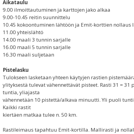
Aikataulu
9.00 ilmoittautuminen ja karttojen jako alkaa
9.00-10.45 reitin suunnittelu
10.45 kokoontuminen lähtöön ja Emit-korttien nollaus l
11.00 yhteislähtö
14.00 maali 3 tunnin sarjalle
16.00 maali 5 tunnin sarjalle
16.30 maali suljetaan
Pistelasku
Tulokseen lasketaan yhteen käytyjen rastien pistemäär
ylityksestä tulevat vähennettävät pisteet. Rasti 31 = 31 pi
tuntia, yliajasta
vähennetään 10 pistettä/alkava minuutti. Yli puoli tunt
Kaikki rastit
kiertäen matkaa tulee n. 50 km.
Rastileimaus tapahtuu Emit-kortilla. Mallirasti ja noll