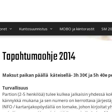
oret
Kuntosuunnistus
MOBO ja kiintorastit
SM 2
Tapahtumaohje 2014
Maksut paikan päällä käteisellä- 3h 30€ ja 5h 40e pe
Turvallisuus
Partion (2-5 henkilöä) tulee kulkea jalkaisin yhdessä kok
kännykkä mukana ja sen numero on kerrottava järjestäj
INFO / kartanjakopöydällä on lomake, johon kirjoitat 