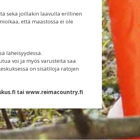
tä sekä joillakin laavulla erillinen
mioikaa, että maastossa ei ole
sä läheisyydessä.
ua voi ja myös varusteita saa
skuksessa on sisätiloja ratojen
kus.fi tai www.reimacountry.fi