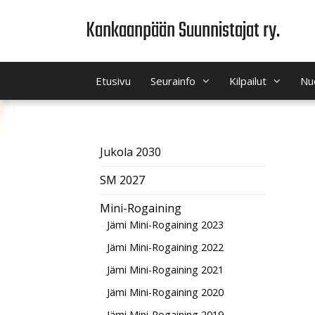
Siirry
Kankaanpään Suunnistajat ry.
sisältöön
Etusivu
Seurainfo
Kilpailut
Nu
Jukola 2030
SM 2027
Mini-Rogaining
Jämi Mini-Rogaining 2023
Jämi Mini-Rogaining 2022
Jämi Mini-Rogaining 2021
Jämi Mini-Rogaining 2020
Jämi Mini-Rogaining 2019