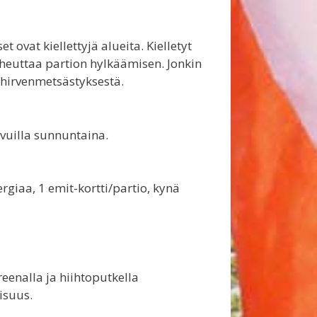
et ovat kiellettyjä alueita. Kielletyt
aiheuttaa partion hylkäämisen. Jonkin
 hirvenmetsästyksestä.
vuilla sunnuntaina.
giaa, 1 emit-kortti/partio, kynä
enalla ja hiihtoputkella
isuus.