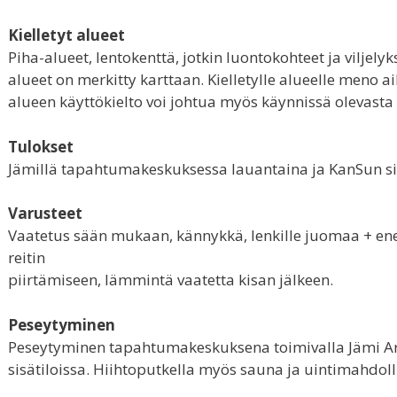
Kielletyt alueet
Piha-alueet, lentokenttä, jotkin luontokohteet ja viljelyks
alueet on merkitty karttaan. Kielletylle alueelle meno 
alueen käyttökielto voi johtua myös käynnissä olevasta
Tulokset
Jämillä tapahtumakeskuksessa lauantaina ja KanSun si
Varusteet
Vaatetus sään mukaan, kännykkä, lenkille juomaa + ener
reitin
piirtämiseen, lämmintä vaatetta kisan jälkeen.
Peseytyminen
Peseytyminen tapahtumakeskuksena toimivalla Jämi Are
sisätiloissa. Hiihtoputkella myös sauna ja uintimahdoll