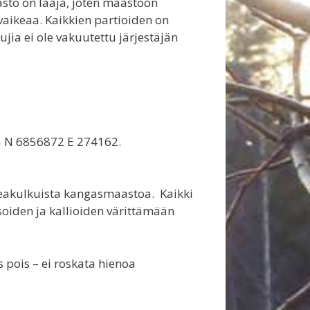
asto on laaja, joten maastoon
vaikeaa. Kaikkien partioiden on
jia ei ole vakuutettu järjestäjän
a N 6856872 E 274162.
eakulkuista kangasmaastoa. Kaikki
oiden ja kallioiden värittämään
 pois – ei roskata hienoa