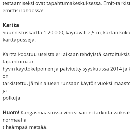
testaamiseksi ovat tapahtumakeskuksessa. Emit-tarkist
emittisi lähdössä!
Kartta
Suunnistuskartta 1:20 000, käyräväli 2,5 m, kartan koko 
karttapusseja.
Kartta koostuu useista eri aikaan tehdyistä kartoituksi
tapahtumaan
hyvin käyttökelpoinen ja päivitetty syyskuussa 2014 ja 
on
tarkistettu. Jämin alueen runsaan käytön vuoksi maasto
ja
polkuja.
Huom!
Kangasmaastossa vihreä väri ei tarkoita vaikea
normaalia
tiheämpää metsää.