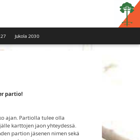
027
Jukola 2030
r partio!
o ajan. Partiolla tulee olla
älle karttojen jaon yhteydessä.
yhden partion jäsenen nimen sekä