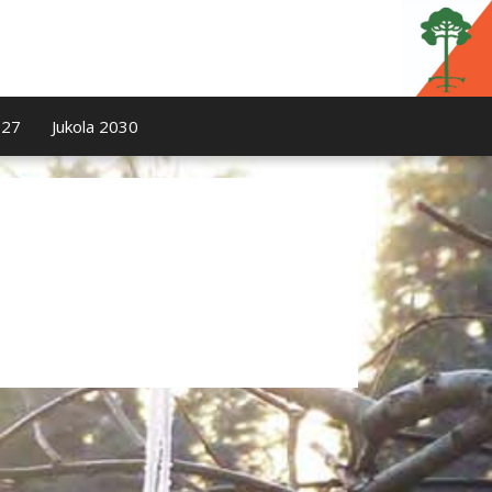
027
Jukola 2030