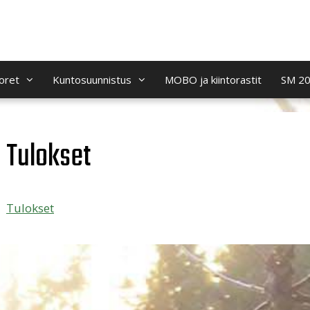
oret
Kuntosuunnistus
MOBO ja kiintorastit
SM 2
Tulokset
Tulokset