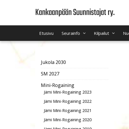
Siirry
Kankaanpään Suunnistajat ry.
sisältöön
Etusivu
Seurainfo
Kilpailut
Nu
Jukola 2030
SM 2027
Mini-Rogaining
Jämi Mini-Rogaining 2023
Jämi Mini-Rogaining 2022
Jämi Mini-Rogaining 2021
Jämi Mini-Rogaining 2020
Jämi Mini-Rogaining 2019