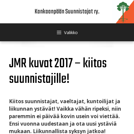
Siirry
Kankaanpään Suunnistajat ry.
sisältöön
Valikko
JMR kuvat 2017 – kiitos
suunnistajille!
Kiitos suunnistajat, vaeltajat, kuntoilijat ja
liikunnan ystävät! Vaikka vähän ripeksi, niin
paremmin ei päivää kovin usein voi viettää.
Ensi vuonna uudestaan ja ota uusi ystäviä
mukaan. Liikunnallista syksyn jatkoa!