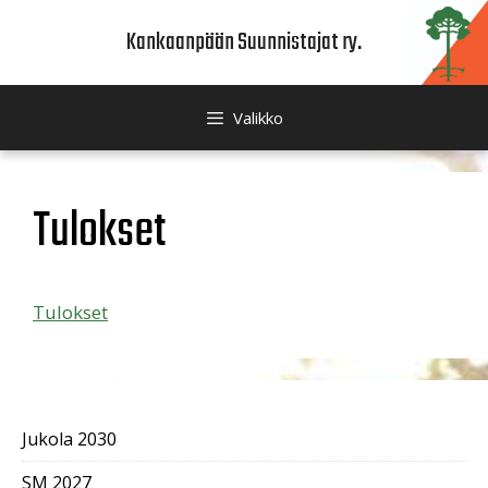
Siirry
Kankaanpään Suunnistajat ry.
sisältöön
Valikko
Tulokset
Tulokset
Jukola 2030
SM 2027