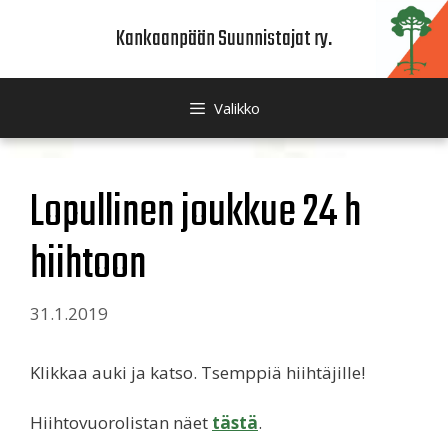
Siirry
Kankaanpään Suunnistajat ry.
sisältöön
Valikko
Lopullinen joukkue 24 h
hiihtoon
31.1.2019
Klikkaa auki ja katso. Tsemppiä hiihtäjille!
Hiihtovuorolistan näet
tästä
.