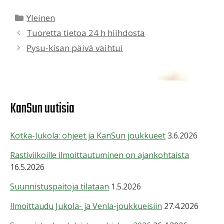
Kategoriat
Yleinen
Tuoretta tietoa 24 h hiihdosta
Pysu-kisan päivä vaihtui
KanSun uutisia
Kotka-Jukola: ohjeet ja KanSun joukkueet
3.6.2026
Rastiviikoille ilmoittautuminen on ajankohtaista
16.5.2026
Suunnistuspaitoja tilataan
1.5.2026
Ilmoittaudu Jukola- ja Venla-joukkueisiin
27.4.2026