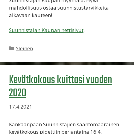
Suunnistajan Kaupan myymälä. Hyvä
mahdollisuus ostaa suunnistustarvikkeita
alkavaan kauteen!
Suunnistajan Kaupan nettisivut
.
Kategoriat
Yleinen
Kevätkokous kuittasi vuoden
2020
17.4.2021
Kankaanpään Suunnistajien sääntömääräinen
kevätkokous pidettiin perjantaina 16.4.