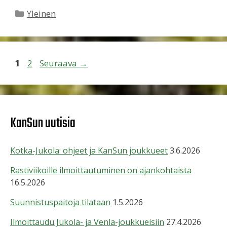
Kategoriat
Yleinen
Sivu
Sivu
1
2
Seuraava
→
KanSun uutisia
Kotka-Jukola: ohjeet ja KanSun joukkueet
3.6.2026
Rastiviikoille ilmoittautuminen on ajankohtaista
16.5.2026
Suunnistuspaitoja tilataan
1.5.2026
Ilmoittaudu Jukola- ja Venla-joukkueisiin
27.4.2026