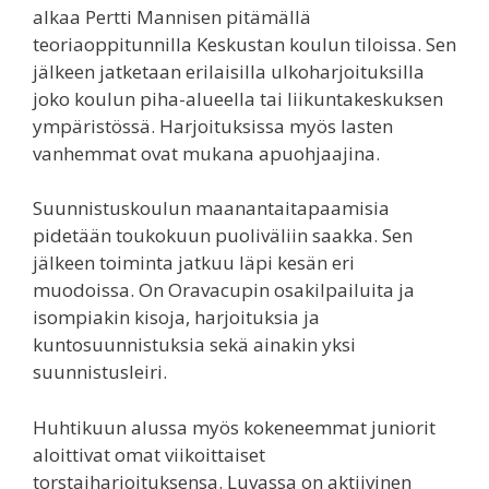
alkaa Pertti Mannisen pitämällä
teoriaoppitunnilla Keskustan koulun tiloissa. Sen
jälkeen jatketaan erilaisilla ulkoharjoituksilla
joko koulun piha-alueella tai liikuntakeskuksen
ympäristössä. Harjoituksissa myös lasten
vanhemmat ovat mukana apuohjaajina.
Suunnistuskoulun maanantaitapaamisia
pidetään toukokuun puoliväliin saakka. Sen
jälkeen toiminta jatkuu läpi kesän eri
muodoissa. On Oravacupin osakilpailuita ja
isompiakin kisoja, harjoituksia ja
kuntosuunnistuksia sekä ainakin yksi
suunnistusleiri.
Huhtikuun alussa myös kokeneemmat juniorit
aloittivat omat viikoittaiset
torstaiharjoituksensa. Luvassa on aktiivinen