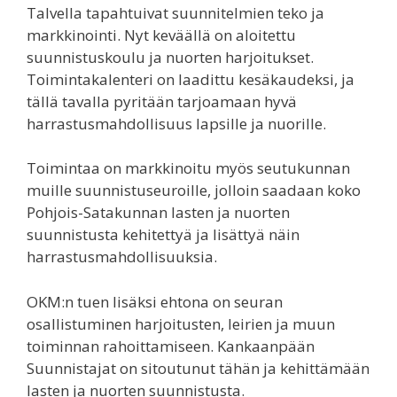
Talvella tapahtuivat suunnitelmien teko ja
markkinointi. Nyt keväällä on aloitettu
suunnistuskoulu ja nuorten harjoitukset.
Toimintakalenteri on laadittu kesäkaudeksi, ja
tällä tavalla pyritään tarjoamaan hyvä
harrastusmahdollisuus lapsille ja nuorille.
Toimintaa on markkinoitu myös seutukunnan
muille suunnistuseuroille, jolloin saadaan koko
Pohjois-Satakunnan lasten ja nuorten
suunnistusta kehitettyä ja lisättyä näin
harrastusmahdollisuuksia.
OKM:n tuen lisäksi ehtona on seuran
osallistuminen harjoitusten, leirien ja muun
toiminnan rahoittamiseen. Kankaanpään
Suunnistajat on sitoutunut tähän ja kehittämään
lasten ja nuorten suunnistusta.