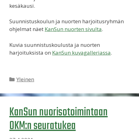
kesäkausi.
Suunnistuskoulun ja nuorten harjoitusryhmän
ohjelmat näet
KanSun nuorten sivulta
.
Kuvia suunnistuskoulusta ja nuorten
harjoituksista on
KanSun kuvagalleriassa
.
Kategoriat
Yleinen
KanSun nuorisotoimintaan
OKM:n seuratukea