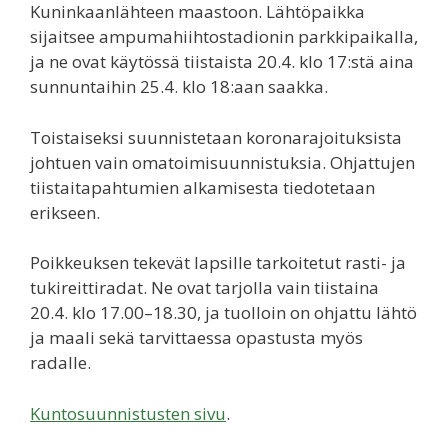
Kuninkaanlähteen maastoon. Lähtöpaikka
sijaitsee ampumahiihtostadionin parkkipaikalla,
ja ne ovat käytössä tiistaista 20.4. klo 17:stä aina
sunnuntaihin 25.4. klo 18:aan saakka.
Toistaiseksi suunnistetaan koronarajoituksista
johtuen vain omatoimisuunnistuksia. Ohjattujen
tiistaitapahtumien alkamisesta tiedotetaan
erikseen.
Poikkeuksen tekevät lapsille tarkoitetut rasti- ja
tukireittiradat. Ne ovat tarjolla vain tiistaina
20.4. klo 17.00–18.30, ja tuolloin on ohjattu lähtö
ja maali sekä tarvittaessa opastusta myös
radalle.
Kuntosuunnistusten sivu
.