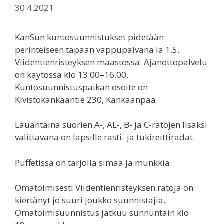
30.4.2021
KanSun kuntosuunnistukset pidetään
perinteiseen tapaan vappupäivänä la 1.5.
Viidentienristeyksen maastossa. Ajanottopalvelu
on käytössä klo 13.00–16.00.
Kuntosuunnistuspaikan osoite on
Kivistökankaantie 230, Kankaanpää.
Lauantaina suorien A-, AL-, B- ja C-ratojen lisäksi
valittavana on lapsille rasti- ja tukireittiradat.
Puffetissa on tarjolla simaa ja munkkia.
Omatoimisesti Viidentienristeyksen ratoja on
kiertänyt jo suuri joukko suunnistajia.
Omatoimisuunnistus jatkuu sunnuntain klo