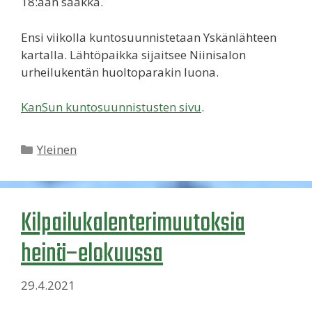
18:aan saakka.
Ensi viikolla kuntosuunnistetaan Yskänlähteen
kartalla. Lähtöpaikka sijaitsee Niinisalon
urheilukentän huoltoparakin luona.
KanSun kuntosuunnistusten sivu
.
Kategoriat
Yleinen
Kilpailukalenterimuutoksia
heinä–elokuussa
29.4.2021