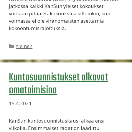
Jatkossa kaikki KanSun yleiset kokoukset
voidaan pitää etäkokouksina silloinkin, kun
voimassa ei ole viranomaisten asettamia
kokoontumisrajoituksia.
Kategoriat
Yleinen
Kuntosuunnistukset alkavat
omatoimisina
15.4.2021
KanSun kuntosuunnistuskausi alkaa ensi
viikolla. Ensimmäiset radat on laadittu