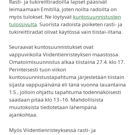
Rasti- ja tukireittiradoilla lapset pääsivät
leimaamaan Emitillä, joten noilta radoilta on
myös tulokset. Ne löytyvät
kuntosuunnistusten
tulossivulta
. Suorista radoista poiketen rasti- ja
tukireittiradat olivat käytössä vain tiistai-iltana.
Seuraavat kuntosuunnistukset ovat
vappuviikolla Viidentienristeyksen maastossa.
Omatoimisuunnistus alkaa tiistaina 27.4. klo 17.
Perinteisesti tuon viikon
kuntosuunnistustapahtuma järjestetään tiistain
sijasta vappupäivänä eli tänä vuonna lauantaina
1.5., jolloin ohjattu tapahtuma todennäköisesti
saadaan pitää klo 13–16. Mahdollisista
muutoksista tiedotetaan lähempänä
ajankohtaa.
Myös Viidentienristeyksessä rasti- ja