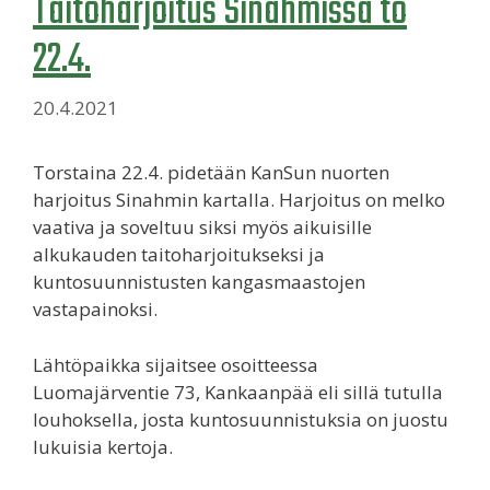
Taitoharjoitus Sinahmissa to
22.4.
20.4.2021
Torstaina 22.4. pidetään KanSun nuorten
harjoitus Sinahmin kartalla. Harjoitus on melko
vaativa ja soveltuu siksi myös aikuisille
alkukauden taitoharjoitukseksi ja
kuntosuunnistusten kangasmaastojen
vastapainoksi.
Lähtöpaikka sijaitsee osoitteessa
Luomajärventie 73, Kankaanpää eli sillä tutulla
louhoksella, josta kuntosuunnistuksia on juostu
lukuisia kertoja.