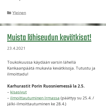
Kategoriat
Yleinen
Muista lähiseudun kevätkisat!
23.4.2021
Toukokuussa käydään varsin lähellä
Kankaanpäätä mukavia kevätkisoja. Tutustu ja
ilmoittadu!
Karhurastit Porin Ruosniemessä la 2.5.
–
kisasivut
–
ilmoittautuminen Irmassa
(päättyy su 25.4. /
jälki-ilmoittautuminen ke 28.4.)