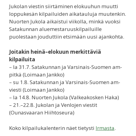
Jukolan viestin siirtäminen elokuuhun muutti
loppukesän kilpailuiden aikatauluja muutenkin.
Nuorten Jukola aikaistui viikolla, minkä vuoksi
Satakunnan aluemestaruuskilpailuille
puolestaan jouduttiin etsimään uusi ajankohta.
Joitakin heinä–elokuun merkittäviä
kilpailuita
– la 31.7. Satakunnan ja Varsinais-Suomen am-
pitkä (Loimaan Jankko)
– su 1.8. Satakunnan ja Varsinais-Suomen am-
viesti (Loimaan Jankko)
– la 14.8. Nuorten Jukola (Valkeakosken Haka)
– 21.–22.8. Jukolan ja Venlojen viestit
(Ounasvaaran Hiihtoseura)
Koko kilpailukalenterin näet tietysti
Irmasta
.