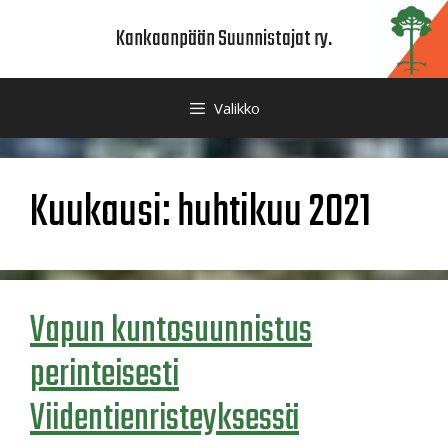
Siirry
Kankaanpään Suunnistajat ry.
sisältöön
Valikko
Kuukausi:
huhtikuu 2021
Vapun kuntosuunnistus
perinteisesti
Viidentienristeyksessä