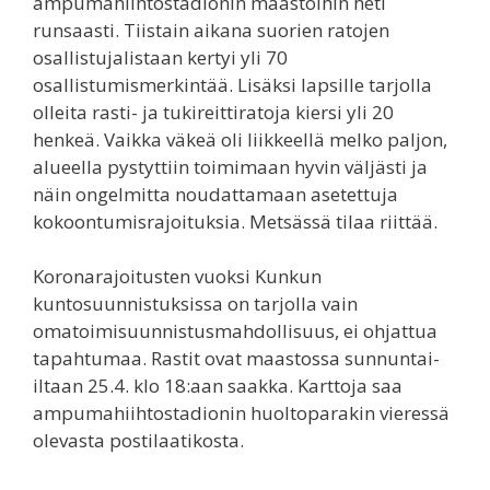
ampumahiihtostadionin maastoihin heti
runsaasti. Tiistain aikana suorien ratojen
osallistujalistaan kertyi yli 70
osallistumismerkintää. Lisäksi lapsille tarjolla
olleita rasti- ja tukireittiratoja kiersi yli 20
henkeä. Vaikka väkeä oli liikkeellä melko paljon,
alueella pystyttiin toimimaan hyvin väljästi ja
näin ongelmitta noudattamaan asetettuja
kokoontumisrajoituksia. Metsässä tilaa riittää.
Koronarajoitusten vuoksi Kunkun
kuntosuunnistuksissa on tarjolla vain
omatoimisuunnistusmahdollisuus, ei ohjattua
tapahtumaa. Rastit ovat maastossa sunnuntai-
iltaan 25.4. klo 18:aan saakka. Karttoja saa
ampumahiihtostadionin huoltoparakin vieressä
olevasta postilaatikosta.