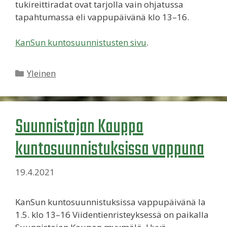
tukireittiradat ovat tarjolla vain ohjatussa
tapahtumassa eli vappupäivänä klo 13–16.
KanSun kuntosuunnistusten sivu
.
Kategoriat
Yleinen
Suunnistajan Kauppa
kuntosuunnistuksissa vappuna
19.4.2021
KanSun kuntosuunnistuksissa vappupäivänä la
1.5. klo 13–16 Viidentienristeyksessä on paikalla