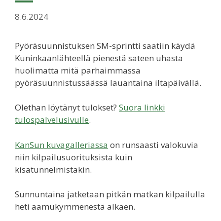
8.6.2024
Pyöräsuunnistuksen SM-sprintti saatiin käydä
Kuninkaanlähteellä pienestä sateen uhasta
huolimatta mitä parhaimmassa
pyöräsuunnistussäässä lauantaina iltapäivällä.
Olethan löytänyt tulokset?
Suora linkki
tulospalvelusivulle
.
KanSun kuvagalleriassa
on runsaasti valokuvia
niin kilpailusuorituksista kuin
kisatunnelmistakin.
Sunnuntaina jatketaan pitkän matkan kilpailulla
heti aamukymmenestä alkaen.