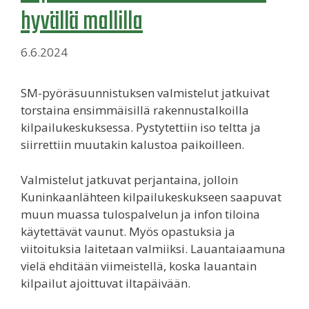
hyvällä mallilla
6.6.2024
SM-pyöräsuunnistuksen valmistelut jatkuivat
torstaina ensimmäisillä rakennustalkoilla
kilpailukeskuksessa. Pystytettiin iso teltta ja
siirrettiin muutakin kalustoa paikoilleen.
Valmistelut jatkuvat perjantaina, jolloin
Kuninkaanlähteen kilpailukeskukseen saapuvat
muun muassa tulospalvelun ja infon tiloina
käytettävät vaunut. Myös opastuksia ja
viitoituksia laitetaan valmiiksi. Lauantaiaamuna
vielä ehditään viimeistellä, koska lauantain
kilpailut ajoittuvat iltapäivään.