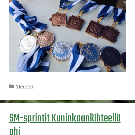
Kategoriat
Yleinen
SM-sprintit Kuninkaanlähteellä
ohi