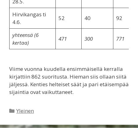
28.5.
Hirvikangas ti
52
40
92
4.6.
yhteensä (6
471
300
771
kertaa)
Viime vuonna kuudella ensimmäisellä kerralla
kirjattiin 862 suoritusta. Hieman siis ollaan siitä
jäljessä. Kenties helteiset säät ja pari etäisempää
sijaintia ovat vaikuttaneet.
Kategoriat
Yleinen