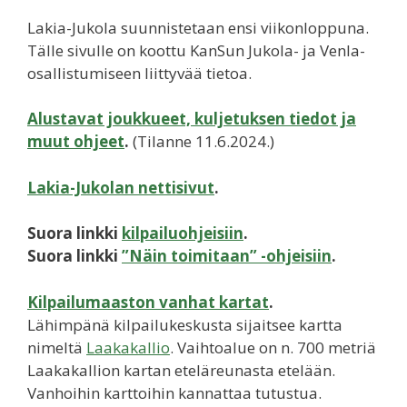
Lakia-Jukola suunnistetaan ensi viikonloppuna.
Tälle sivulle on koottu KanSun Jukola- ja Venla-
osallistumiseen liittyvää tietoa.
Alustavat joukkueet, kuljetuksen tiedot ja
muut ohjeet
.
(Tilanne 11.6.2024.)
Lakia-Jukolan nettisivut
.
Suora linkki
kilpailuohjeisiin
.
Suora linkki
”Näin toimitaan” -ohjeisiin
.
Kilpailumaaston vanhat kartat
.
Lähimpänä kilpailukeskusta sijaitsee kartta
nimeltä
Laakakallio
. Vaihtoalue on n. 700 metriä
Laakakallion kartan eteläreunasta etelään.
Vanhoihin karttoihin kannattaa tutustua.