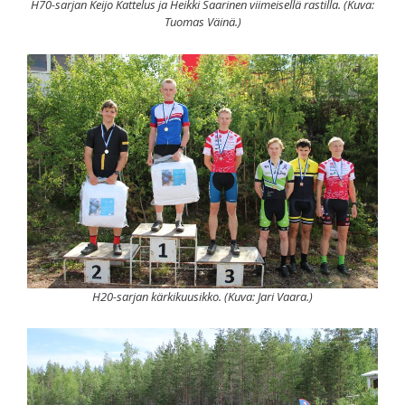
H70-sarjan Keijo Kattelus ja Heikki Saarinen viimeisellä rastilla. (Kuva:
Tuomas Väinä.)
H20-sarjan kärkikuusikko. (Kuva: Jari Vaara.)