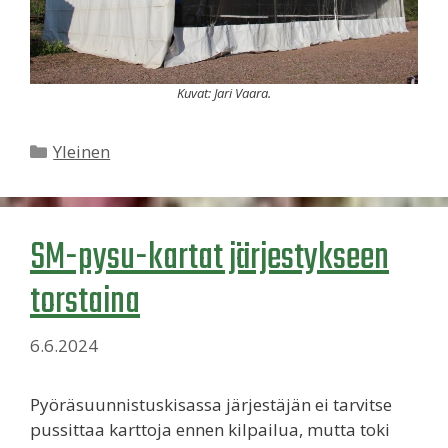
Kuvat: Jari Vaara.
Kategoriat
Yleinen
SM-pysu-kartat järjestykseen
torstaina
6.6.2024
Pyöräsuunnistuskisassa järjestäjän ei tarvitse
pussittaa karttoja ennen kilpailua, mutta toki