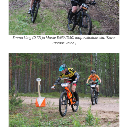
Emma Lång (D17) ja Marke Telilä (D50) loppuviitoituksella. (Kuva:
Tuomas Väinä.)