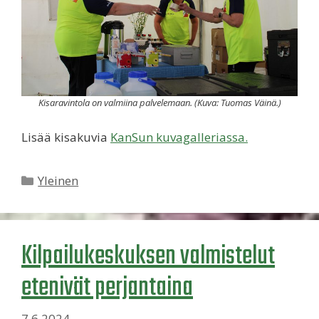
Kisaravintola on valmiina palvelemaan. (Kuva: Tuomas Väinä.)
Lisää kisakuvia
KanSun kuvagalleriassa.
Kategoriat
Yleinen
Kilpailukeskuksen valmistelut
etenivät perjantaina
7.6.2024