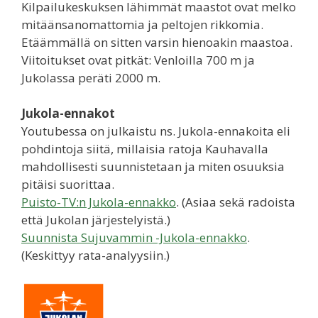
Kilpailukeskuksen lähimmät maastot ovat melko
mitäänsanomattomia ja peltojen rikkomia.
Etäämmällä on sitten varsin hienoakin maastoa.
Viitoitukset ovat pitkät: Venloilla 700 m ja
Jukolassa peräti 2000 m.
Jukola-ennakot
Youtubessa on julkaistu ns. Jukola-ennakoita eli
pohdintoja siitä, millaisia ratoja Kauhavalla
mahdollisesti suunnistetaan ja miten osuuksia
pitäisi suorittaa.
Puisto-TV:n Jukola-ennakko
. (Asiaa sekä radoista
että Jukolan järjestelyistä.)
Suunnista Sujuvammin -Jukola-ennakko
.
(Keskittyy rata-analyysiin.)