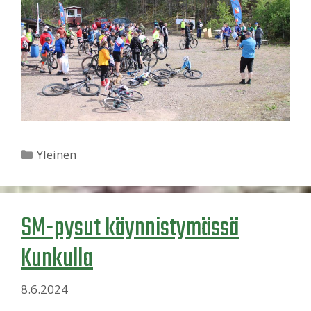
Kategoriat
Yleinen
SM-pysut käynnistymässä
Kunkulla
8.6.2024