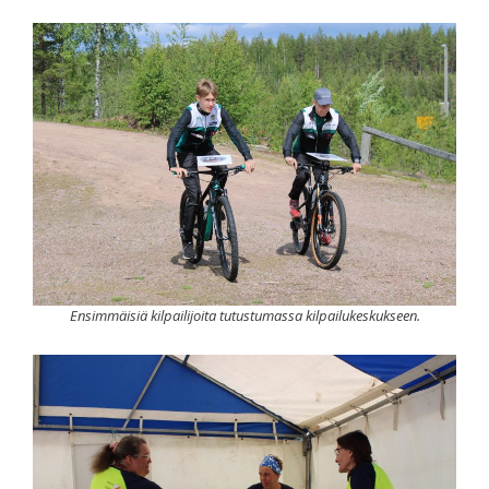
Ensimmäisiä kilpailijoita tutustumassa kilpailukeskukseen.