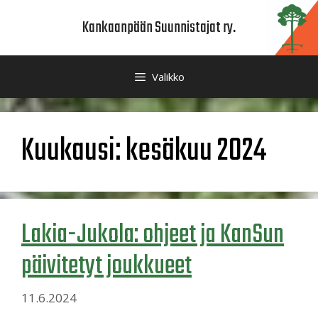
Siirry
Kankaanpään Suunnistajat ry.
sisältöön
Valikko
Kuukausi:
kesäkuu 2024
Lakia-Jukola: ohjeet ja KanSun
päivitetyt joukkueet
11.6.2024