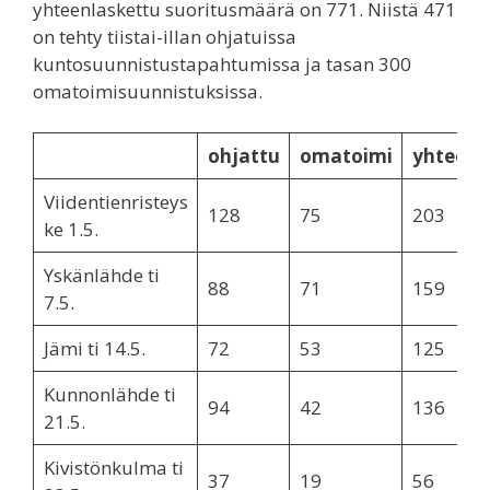
yhteenlaskettu suoritusmäärä on 771. Niistä 471
on tehty tiistai-illan ohjatuissa
kuntosuunnistustapahtumissa ja tasan 300
omatoimisuunnistuksissa.
ohjattu
omatoimi
yhteens
Viidentienristeys
128
75
203
ke 1.5.
Yskänlähde ti
88
71
159
7.5.
Jämi ti 14.5.
72
53
125
Kunnonlähde ti
94
42
136
21.5.
Kivistönkulma ti
37
19
56