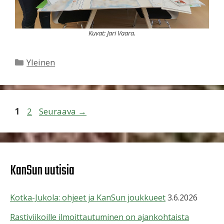
Kuvat: Jari Vaara.
Kategoriat
Yleinen
Sivu
Sivu
1
2
Seuraava
→
KanSun uutisia
Kotka-Jukola: ohjeet ja KanSun joukkueet
3.6.2026
Rastiviikoille ilmoittautuminen on ajankohtaista