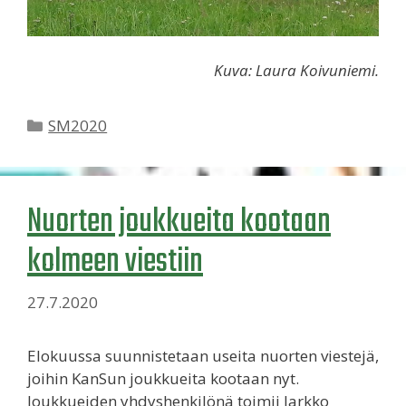
Kuva: Laura Koivuniemi.
Kategoriat
SM2020
Nuorten joukkueita kootaan
kolmeen viestiin
27.7.2020
Elokuussa suunnistetaan useita nuorten viestejä,
joihin KanSun joukkueita kootaan nyt.
Joukkueiden yhdyshenkilönä toimii Jarkko