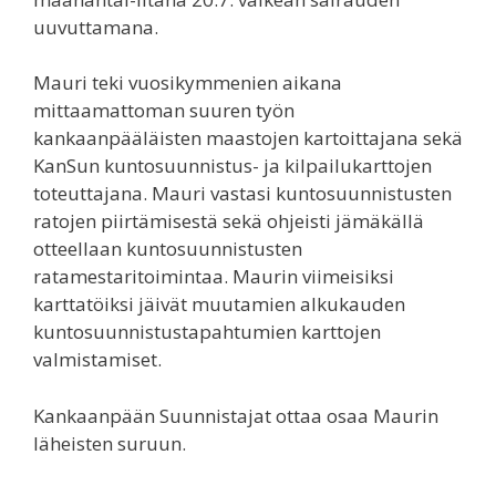
uuvuttamana.
Mauri teki vuosikymmenien aikana
mittaamattoman suuren työn
kankaanpääläisten maastojen kartoittajana sekä
KanSun kuntosuunnistus- ja kilpailukarttojen
toteuttajana. Mauri vastasi kuntosuunnistusten
ratojen piirtämisestä sekä ohjeisti jämäkällä
otteellaan kuntosuunnistusten
ratamestaritoimintaa. Maurin viimeisiksi
karttatöiksi jäivät muutamien alkukauden
kuntosuunnistustapahtumien karttojen
valmistamiset.
Kankaanpään Suunnistajat ottaa osaa Maurin
läheisten suruun.