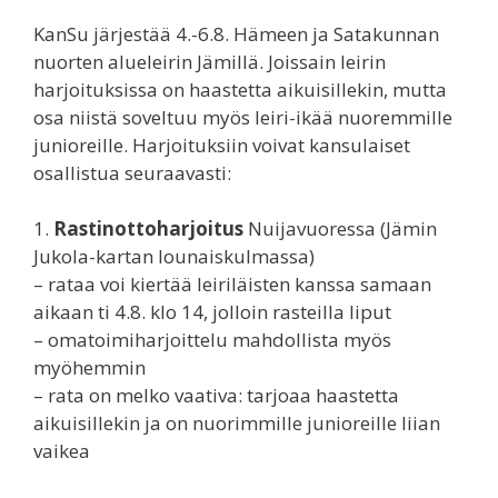
KanSu järjestää 4.-6.8. Hämeen ja Satakunnan
nuorten alueleirin Jämillä. Joissain leirin
harjoituksissa on haastetta aikuisillekin, mutta
osa niistä soveltuu myös leiri-ikää nuoremmille
junioreille. Harjoituksiin voivat kansulaiset
osallistua seuraavasti:
1.
Rastinottoharjoitus
Nuijavuoressa (Jämin
Jukola-kartan lounaiskulmassa)
– rataa voi kiertää leiriläisten kanssa samaan
aikaan ti 4.8. klo 14, jolloin rasteilla liput
– omatoimiharjoittelu mahdollista myös
myöhemmin
– rata on melko vaativa: tarjoaa haastetta
aikuisillekin ja on nuorimmille junioreille liian
vaikea