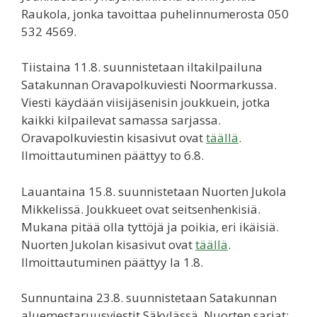
Raukola, jonka tavoittaa puhelinnumerosta 050
532 4569.
Tiistaina 11.8. suunnistetaan iltakilpailuna
Satakunnan Oravapolkuviesti Noormarkussa.
Viesti käydään viisijäsenisin joukkuein, jotka
kaikki kilpailevat samassa sarjassa.
Oravapolkuviestin kisasivut ovat
täällä
.
Ilmoittautuminen päättyy to 6.8.
Lauantaina 15.8. suunnistetaan Nuorten Jukola
Mikkelissä. Joukkueet ovat seitsenhenkisiä.
Mukana pitää olla tyttöjä ja poikia, eri ikäisiä.
Nuorten Jukolan kisasivut ovat
täällä
.
Ilmoittautuminen päättyy la 1.8.
Sunnuntaina 23.8. suunnistetaan Satakunnan
aluemestaruusviestit Säkylässä. Nuorten sarjat: