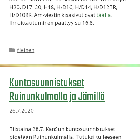
H20, D17–20, H18, H/D16, H/D14, H/D12TR,
H/D10RR. Am-viestin kisasivut ovat
täällä
.
Ilmoittautuminen päättyy su 16.8.
Kategoriat
Yleinen
Kuntosuunnistukset
Ruinunkulmalla ja Jämillä
26.7.2020
Tiistaina 28.7. KanSun kuntosuunnistukset
pidetään Ruinunkulmalla. Tutuksi tulleeseen