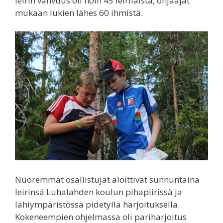
leirin vahvuus oli noin 45 leiriläistä, ohjaajat
mukaan lukien lähes 60 ihmistä.
Nuoremmat osallistujat aloittivat sunnuntaina
leirinsä Luhalahden koulun pihapiirissä ja
lähiympäristössä pidetyllä harjoituksella.
Kokeneempien ohjelmassa oli pariharjoitus