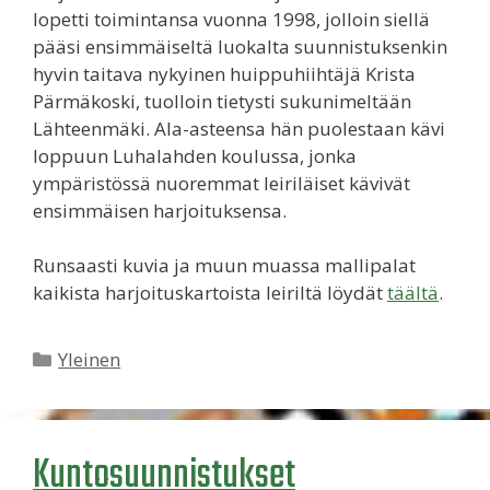
lopetti toimintansa vuonna 1998, jolloin siellä
pääsi ensimmäiseltä luokalta suunnistuksenkin
hyvin taitava nykyinen huippuhiihtäjä Krista
Pärmäkoski, tuolloin tietysti sukunimeltään
Lähteenmäki. Ala-asteensa hän puolestaan kävi
loppuun Luhalahden koulussa, jonka
ympäristössä nuoremmat leiriläiset kävivät
ensimmäisen harjoituksensa.
Runsaasti kuvia ja muun muassa mallipalat
kaikista harjoituskartoista leiriltä löydät
täältä
.
Kategoriat
Yleinen
Kuntosuunnistukset