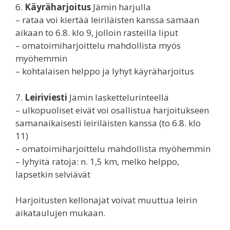
6.
Käyräharjoitus
Jämin harjulla
– rataa voi kiertää leiriläisten kanssa samaan
aikaan to 6.8. klo 9, jolloin rasteilla liput
– omatoimiharjoittelu mahdollista myös
myöhemmin
– kohtalaisen helppo ja lyhyt käyräharjoitus
7.
Leiriviesti
Jämin laskettelurinteellä
– ulkopuoliset eivät voi osallistua harjoitukseen
samanaikaisesti leiriläisten kanssa (to 6.8. klo
11)
– omatoimiharjoittelu mahdollista myöhemmin
– lyhyitä ratoja: n. 1,5 km, melko helppo,
lapsetkin selviävät
Harjoitusten kellonajat voivat muuttua leirin
aikataulujen mukaan.