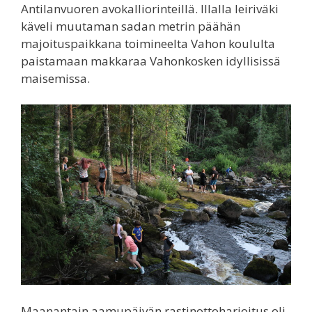
Antilanvuoren avokalliorinteillä. Illalla leiriväki
käveli muutaman sadan metrin päähän
majoituspaikkana toimineelta Vahon koululta
paistamaan makkaraa Vahonkosken idyllisissä
maisemissa.
Maanantain aamupäivän rastinottoharjoitus oli