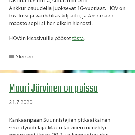
rastireittiosuutta, sitten tukireitti.
Ankkuriosuudella juoksevat 16-vuotiaat. HOV on
tosi kiva ja vauhdikas kilpailu, ja Ansomäen
maasto sopii siihen oikein hienosti.
HOV:in kisasivuille pääset
tästä
.
Kategoriat
Yleinen
Mauri Järvinen on poissa
21.7.2020
Kankaanpään Suunnistajien pitkäaikainen
seuratyöntekijä Mauri Järvinen menehtyi
maanantai-iltana 20.7. vaikean sairauden