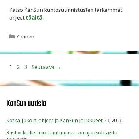
Katso KanSun kuntosuunnistusten tarkemmat
ohjeet
täältä
.
Kategoriat
Yleinen
Sivu
Sivu
Sivu
1
2
3
Seuraava
→
KanSun uutisia
Kotka-Jukola: ohjeet ja KanSun joukkueet
3.6.2026
Rastiviikoille ilmoittautuminen on ajankohtaista