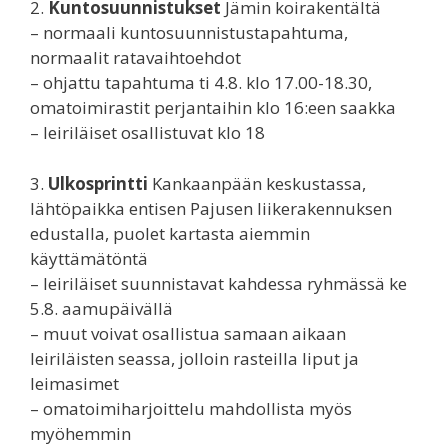
2.
Kuntosuunnistukset
Jämin koirakentältä
– normaali kuntosuunnistustapahtuma,
normaalit ratavaihtoehdot
– ohjattu tapahtuma ti 4.8. klo 17.00-18.30,
omatoimirastit perjantaihin klo 16:een saakka
– leiriläiset osallistuvat klo 18
3.
Ulkosprintti
Kankaanpään keskustassa,
lähtöpaikka entisen Pajusen liikerakennuksen
edustalla, puolet kartasta aiemmin
käyttämätöntä
– leiriläiset suunnistavat kahdessa ryhmässä ke
5.8. aamupäivällä
– muut voivat osallistua samaan aikaan
leiriläisten seassa, jolloin rasteilla liput ja
leimasimet
– omatoimiharjoittelu mahdollista myös
myöhemmin