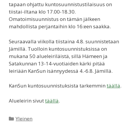
tapaan ohjattu kuntosuunnistustilaisuus on
tiistai-iltana klo 17.00-18.30.
Omatoimisuunnistus on tämän jälkeen
mahdollista perjantaihin klo 16:een saakka.
Seuraavalla viikolla tiistaina 4.8. suunnistetaan
Jämillä. Tuolloin kuntosuunnistuksissa on
mukana 50 alueleiriläistä, sillä Hämeen ja
Satakunnan 13-14-vuotiaiden kärki pitää
leiriään KanSun isännyydessä 4.-6.8. Jämillä.
KanSun kuntosuunnistuksista tarkemmin
täällä
.
Alueleirin sivut
täällä
.
Kategoriat
Yleinen