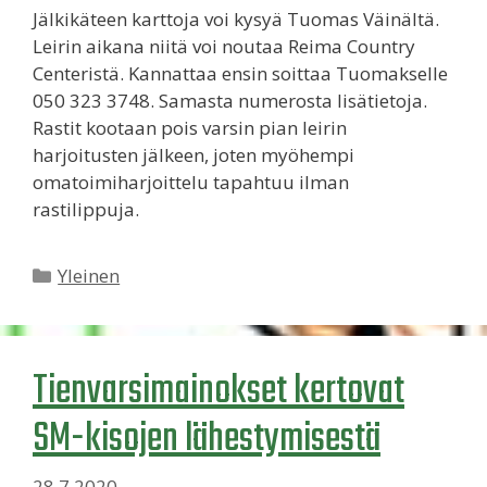
Jälkikäteen karttoja voi kysyä Tuomas Väinältä.
Leirin aikana niitä voi noutaa Reima Country
Centeristä. Kannattaa ensin soittaa Tuomakselle
050 323 3748. Samasta numerosta lisätietoja.
Rastit kootaan pois varsin pian leirin
harjoitusten jälkeen, joten myöhempi
omatoimiharjoittelu tapahtuu ilman
rastilippuja.
Kategoriat
Yleinen
Tienvarsimainokset kertovat
SM-kisojen lähestymisestä
28.7.2020