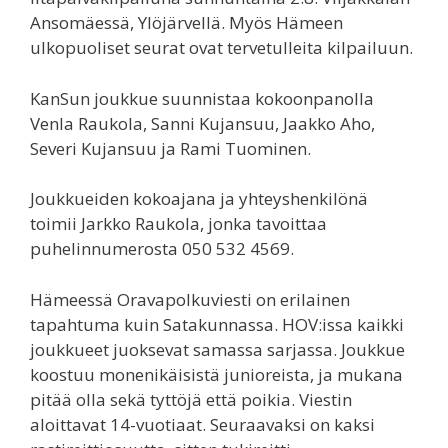
Ansomäessä, Ylöjärvellä. Myös Hämeen
ulkopuoliset seurat ovat tervetulleita kilpailuun.
KanSun joukkue suunnistaa kokoonpanolla
Venla Raukola, Sanni Kujansuu, Jaakko Aho,
Severi Kujansuu ja Rami Tuominen.
Joukkueiden kokoajana ja yhteyshenkilönä
toimii Jarkko Raukola, jonka tavoittaa
puhelinnumerosta 050 532 4569.
Hämeessä Oravapolkuviesti on erilainen
tapahtuma kuin Satakunnassa. HOV:issa kaikki
joukkueet juoksevat samassa sarjassa. Joukkue
koostuu monenikäisistä junioreista, ja mukana
pitää olla sekä tyttöjä että poikia. Viestin
aloittavat 14-vuotiaat. Seuraavaksi on kaksi