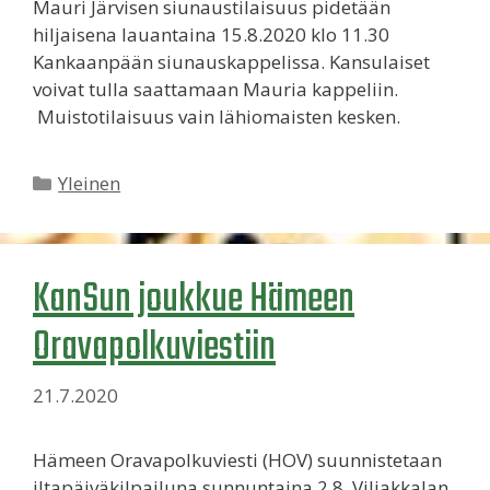
Mauri Järvisen siunaustilaisuus pidetään
hiljaisena lauantaina 15.8.2020 klo 11.30
Kankaanpään siunauskappelissa. Kansulaiset
voivat tulla saattamaan Mauria kappeliin.
Muistotilaisuus vain lähiomaisten kesken.
Kategoriat
Yleinen
KanSun joukkue Hämeen
Oravapolkuviestiin
21.7.2020
Hämeen Oravapolkuviesti (HOV) suunnistetaan
iltapäiväkilpailuna sunnuntaina 2.8. Viljakkalan