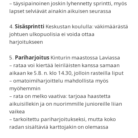
– täysipainoinen joskin lyhennetty sprintti, myös
lapset selviävät ainakin aikuisen seurassa
4.
Sisäsprintti
Keskustan koululla: väkimäärästä
johtuen ulkopuolisia ei voida ottaa
harjoitukseen
5.
Pariharjoitus
Kinturin maastossa Laviassa
– rataa voi kiertää leiriläisten kanssa samaan
aikaan ke 5.8. n. klo 14.30, jolloin rasteilla liput
– omatoimiharjoittelu mahdollista myös
myöhemmin
– rata on melko vaativa: tarjoaa haastetta
aikuisillekin ja on nuorimmille junioreille liian
vaikea
– tarkoitettu pariharjoitukseksi, mutta koko
radan sisältäviä karttojakin on olemassa