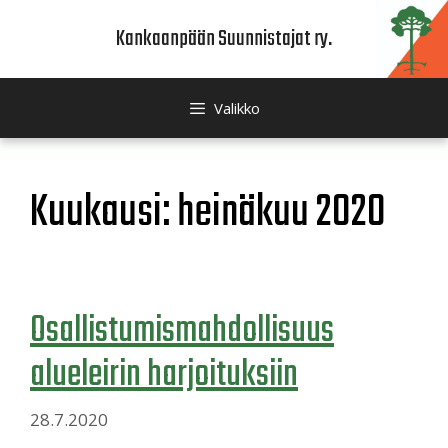
Siirry
Kankaanpään Suunnistajat ry.
sisältöön
Valikko
Kuukausi:
heinäkuu 2020
Osallistumismahdollisuus
alueleirin harjoituksiin
28.7.2020