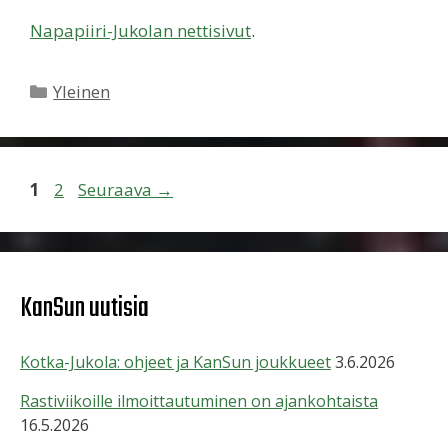
Napapiiri-Jukolan nettisivut
.
Kategoriat
Yleinen
Sivu
Sivu
1
2
Seuraava
→
KanSun uutisia
Kotka-Jukola: ohjeet ja KanSun joukkueet
3.6.2026
Rastiviikoille ilmoittautuminen on ajankohtaista
16.5.2026