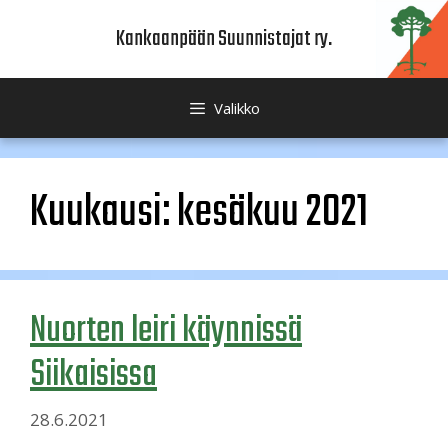
Siirry
Kankaanpään Suunnistajat ry.
sisältöön
Valikko
Kuukausi:
kesäkuu 2021
Nuorten leiri käynnissä
Siikaisissa
28.6.2021