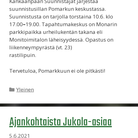
Kankaanpään Suunnistajat järjestää
suunnistusillan Pomarkun keskustassa.
Suunnistusta on tarjolla torstaina 10.6. klo
17.00
–
19.00. Tapahtumakeskus on Monarin
parkkipaikka urheilukentän takana eli
Monitoimitalon läheisyydessä. Opastus on
liikenneympyrästä (vt. 23)
rastilipuin.
Tervetuloa, Pomarkkuun ei ole pitkästi!
Kategoriat
Yleinen
Ajankohtaista Jukola-asiaa
5.6.2021