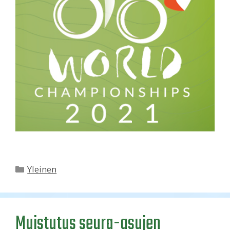
Kategoriat
Yleinen
Muistutus seura-asujen