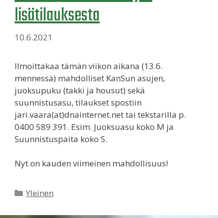
lisätilauksesta
10.6.2021
Ilmoittakaa tämän viikon aikana (13.6.
mennessä) mahdolliset KanSun asujen,
juoksupuku (takki ja housut) sekä
suunnistusasu, tilaukset spostiin
jari.vaara(at)dnainternet.net tai tekstarilla p.
0400 589 391. Esim. Juoksuasu koko M ja
Suunnistuspaita koko S.
Nyt on kauden viimeinen mahdollisuus!
Kategoriat
Yleinen