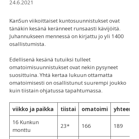
24.6.2021
KanSun viikoittaiset kuntosuunnistukset ovat
tänäkin kesänä keränneet runsaasti kävijöitä.
Juhannukseen mennessä on kirjattu jo yli 1400
osallistumista.
Edellisenä kesänä tutuiksi tulleet
omatoimisuunnistukset ovat nekin pysyneet
suosittuina. Yhtä kertaa lukuun ottamatta
omatoimisesti on osallistunut suurempi joukko
kuin tiistain ohjatussa tapahtumassa.
viikko ja paikka
tiistai
omatoimi
yhteensä
16 Kunkun
23*
166
189
monttu