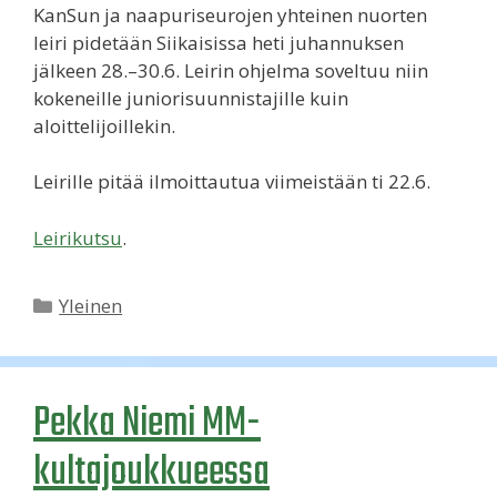
KanSun ja naapuriseurojen yhteinen nuorten
leiri pidetään Siikaisissa heti juhannuksen
jälkeen 28.–30.6. Leirin ohjelma soveltuu niin
kokeneille juniorisuunnistajille kuin
aloittelijoillekin.
Leirille pitää ilmoittautua viimeistään ti 22.6.
Leirikutsu
.
Kategoriat
Yleinen
Pekka Niemi MM-
kultajoukkueessa