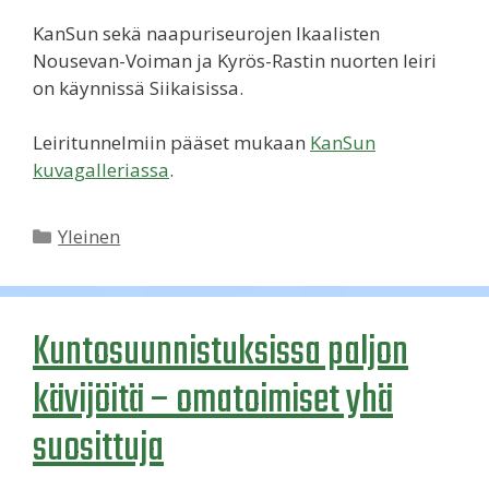
KanSun sekä naapuriseurojen Ikaalisten
Nousevan-Voiman ja Kyrös-Rastin nuorten leiri
on käynnissä Siikaisissa.
Leiritunnelmiin pääset mukaan
KanSun
kuvagalleriassa
.
Kategoriat
Yleinen
Kuntosuunnistuksissa paljon
kävijöitä – omatoimiset yhä
suosittuja