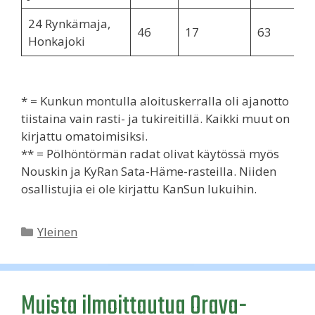
24 Rynkämaja,
46
17
63
Honkajoki
* = Kunkun montulla aloituskerralla oli ajanotto
tiistaina vain rasti- ja tukireitillä. Kaikki muut on
kirjattu omatoimisiksi.
** = Pölhöntörmän radat olivat käytössä myös
Nouskin ja KyRan Sata-Häme-rasteilla. Niiden
osallistujia ei ole kirjattu KanSun lukuihin.
Kategoriat
Yleinen
Muista ilmoittautua Orava-