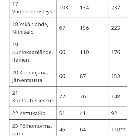
17
103
134
237
Viidentienristeys
18 Yskänlähde,
67
156
223
Niinisalo
19
Kuninkaanlähde,
66
110
176
itäinen
20 Kooninjärvi,
66
87
153
Järventausta
21
72
76
148
Kuntoutuskeskus
22 Kettukallio
51
41
92
23 Pölhöntörmä,
46
64
110**
Jämi