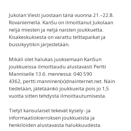
Jukolan Viesti juostaan tänä vuonna 21.–22.8.
Rovaniemellä. KanSu on ilmoittanut Jukolaan
neljä miesten ja neljä naisten joukkuetta.
Kisakeskuksesta on varattu telttapaikat ja
bussikyytikin järjestetään.
Mikäli olet halukas juoksemaan KanSun
joukkueissa ilmoittaudu alustavasti Pertti
Manniselle 13.6. mennessä: 040 590
4362, pertti.manninen(x)dnainternet.net. Näin
tiedetään, jätetäänkö joukkueita pois jo 1,5
vuotta sitten tehdystä ilmoittautumisesta.
Tietyt kansulaiset tekevät kysely- ja
informaatiokierroksen joukkueista ja
henkilöiden alustavasta halukkuudesta.