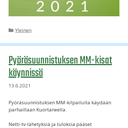
Kategoriat
Yleinen
Pyöräsuunnistuksen MM-kisat
käynnissä
13.6.2021
Pyöräsuunnistuksen MM-kilpailuita käydään
parhaillaan Kuortaneella.
Netti-tv-lähetyksiä ja tuloksia pääset