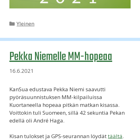
Kategoriat
Yleinen
Pekka Niemelle MM-hopeaa
16.6.2021
KanSua edustava Pekka Niemi saavutti
pyöräsuunnistuksen MM-kilpailuissa
Kuortaneella hopeaa pitkän matkan kisassa.
Voittokin tuli Suomeen, sillä 42 sekuntia Pekan
edellä oli André Haga.
Kisan tulokset ja GPS-seurannan löydät
täältä
.