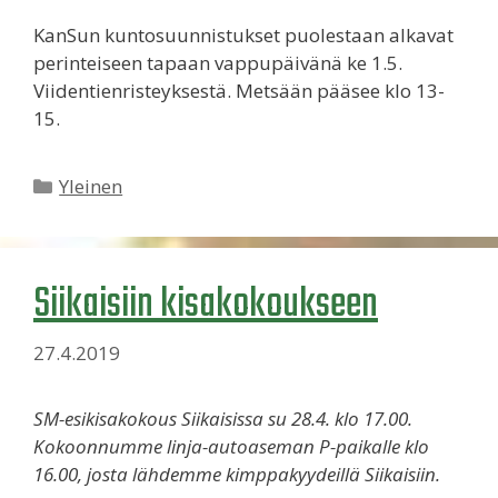
KanSun kuntosuunnistukset puolestaan alkavat
perinteiseen tapaan vappupäivänä ke 1.5.
Viidentienristeyksestä. Metsään pääsee klo 13-
15.
Kategoriat
Yleinen
Siikaisiin kisakokoukseen
27.4.2019
SM-esikisakokous Siikaisissa su 28.4. klo 17.00.
Kokoonnumme linja-autoaseman P-paikalle klo
16.00, josta lähdemme kimppakyydeillä Siikaisiin.