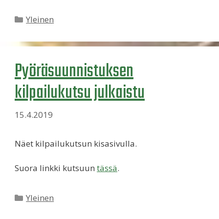
Kategoriat
Yleinen
Pyöräsuunnistuksen
kilpailukutsu julkaistu
15.4.2019
Näet kilpailukutsun kisasivulla.
Suora linkki kutsuun
tässä
.
Kategoriat
Yleinen