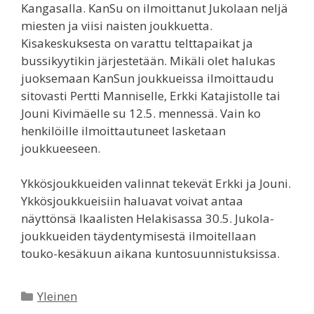
Kangasalla. KanSu on ilmoittanut Jukolaan neljä
miesten ja viisi naisten joukkuetta.
Kisakeskuksesta on varattu telttapaikat ja
bussikyytikin järjestetään. Mikäli olet halukas
juoksemaan KanSun joukkueissa ilmoittaudu
sitovasti Pertti Manniselle, Erkki Katajistolle tai
Jouni Kivimäelle su 12.5. mennessä. Vain ko
henkilöille ilmoittautuneet lasketaan
joukkueeseen.
Ykkösjoukkueiden valinnat tekevät Erkki ja Jouni.
Ykkösjoukkueisiin haluavat voivat antaa
näyttönsä Ikaalisten Helakisassa 30.5. Jukola-
joukkueiden täydentymisestä ilmoitellaan
touko-kesäkuun aikana kuntosuunnistuksissa.
Kategoriat
Yleinen