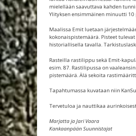
mielellään saavuttava kahden tunnin 
Ylityksen ensimmäinen minuutti 10 pi
Maalissa Emit luetaan järjestelmään
kokonaispistemäärä. Pisteet tulevat
historiallisella tavalla. Tarkistusla
Rasteilla rastilippu sekä Emit-kapu
esim. 87. Rastilipussa on vaaleansin
pistemäärä. Älä sekoita rastimääri
Tapahtumassa kuvataan niin KanSun h
Tervetuloa ja nauttikaa aurinkoise
Marjatta ja Jari Vaara
Kankaanpään Suunnistajat