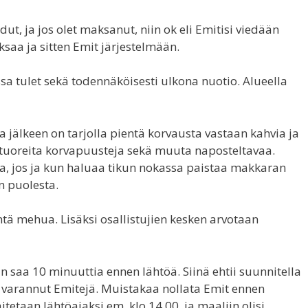
dut, ja jos olet maksanut, niin ok eli Emitisi viedään
saa ja sitten Emit järjestelmään.
a tulet sekä todennäköisesti ulkona nuotio. Alueella
 jälkeen on tarjolla pientä korvausta vastaan kahvia ja
si tuoreita korvapuusteja sekä muuta naposteltavaa.
sa, jos ja kun haluaa tikun nokassa paistaa makkaran
on puolesta.
ntä mehua. Lisäksi osallistujien kesken arvotaan
an saa 10 minuuttia ennen lähtöä. Siinä ehtii suunnitella
n varannut Emitejä. Muistakaa nollata Emit ennen
itetaan lähtöajaksi em. klo 14.00, ja maaliin olisi