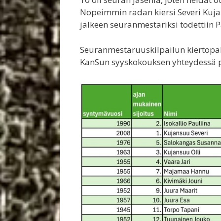
Nopeimmin radan kiersi Severi Kuja
jälkeen seuranmestariksi todettiin Pa
Seuranmestaruuskilpailun kiertopal
KanSun syyskokouksen yhteydessä p