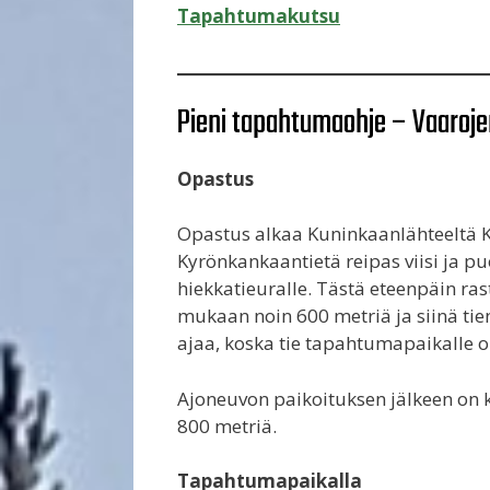
Tapahtumakutsu
Pieni tapahtumaohje – Vaaroje
Opastus
Opastus alkaa Kuninkaanlähteeltä K
Kyrönkankaantietä reipas viisi ja p
hiekkatieuralle. Tästä eteenpäin ra
mukaan noin 600 metriä ja siinä ti
ajaa, koska tie tapahtumapaikalle o
Ajoneuvon paikoituksen jälkeen on k
800 metriä.
Tapahtumapaikalla