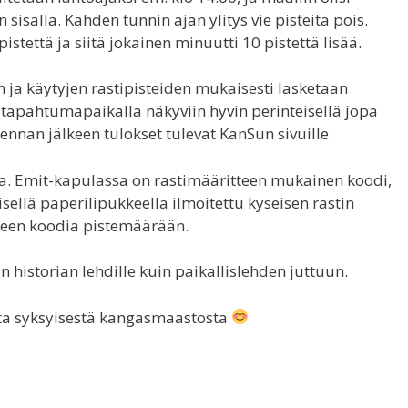
sisällä. Kahden tunnin ajan ylitys vie pisteitä pois.
stettä ja siitä jokainen minuutti 10 pistettä lisää.
 ja käytyjen rastipisteiden mukaisesti lasketaan
 tapahtumapaikalla näkyviin hyvin perinteisellä jopa
skennan jälkeen tulokset tulevat KanSun sivuille.
la. Emit-kapulassa on rastimääritteen mukainen koodi,
isellä paperilipukkeella ilmoitettu kyseisen rastin
tteen koodia pistemäärään.
istorian lehdille kuin paikallislehden juttuun.
sta syksyisestä kangasmaastosta