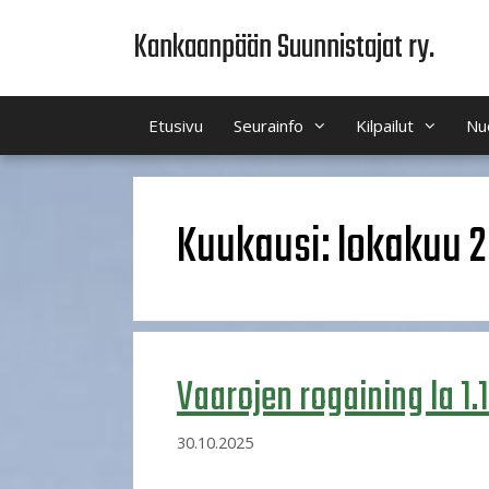
Siirry
Kankaanpään Suunnistajat ry.
sisältöön
Etusivu
Seurainfo
Kilpailut
Nu
Kuukausi:
lokakuu 
Vaarojen rogaining la 1
30.10.2025