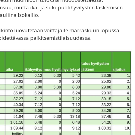
nsuu, mutta ikä- ja sukupuolihyvitysten laskemisen
uliina Isokallio.
kinto luovutetaan voittajalle marraskuun lopussa
idettävässä palkitsemistilaisuudessa.