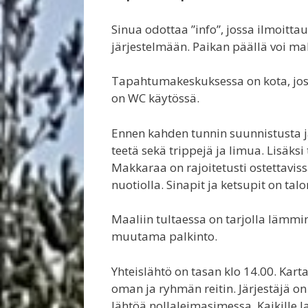
Sinua odottaa ”info”, jossa ilmoittau
järjestelmään. Paikan päällä voi mak
Tapahtumakeskuksessa on kota, joss
on WC käytössä.
Ennen kahden tunnin suunnistusta ja
teetä sekä trippejä ja limua. Lisäk
Makkaraa on rajoitetusti ostettavis
nuotiolla. Sinapit ja ketsupit on tal
Maaliin tultaessa on tarjolla lämmi
muutama palkinto.
Yhteislähtö on tasan klo 14.00. Kart
oman ja ryhmän reitin. Järjestäjä o
lähtöä nollaleimasimessa. Kaikille la