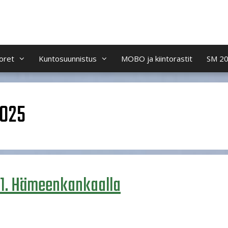
oret
Kuntosuunnistus
MOBO ja kiintorastit
SM 2
2025
.11. Hämeenkankaalla