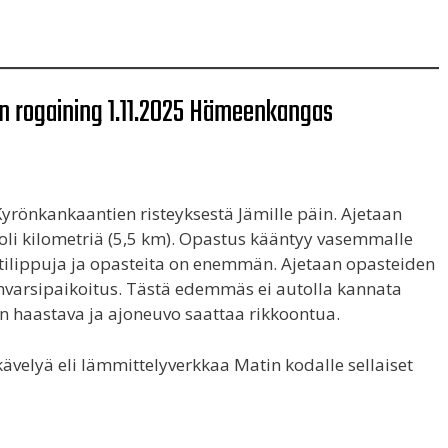
n rogaining 1.11.2025 Hämeenkangas
yrönkankaantien risteyksestä Jämille päin. Ajetaan
uoli kilometriä (5,5 km). Opastus kääntyy vasemmalle
stilippuja ja opasteita on enemmän. Ajetaan opasteiden
envarsipaikoitus. Tästä edemmäs ei autolla kannata
n haastava ja ajoneuvo saattaa rikkoontua.
ävelyä eli lämmittelyverkkaa Matin kodalle sellaiset