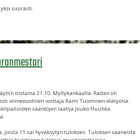
a yksi suorasti.
euranmestari
tiin tiistaina 21.10. Myllykankaalla. Radan oli
esti viimevuotinen voittaja Rami Tuominen etätyönä.
kilpailuiden sääntöjen laatija Jouko Huuhka.
ä.
a, joista 11 sai hyväksytyn tuloksen. Tuloksen saaneista
 otettiin huomioon tuloksia muodostettaessa.