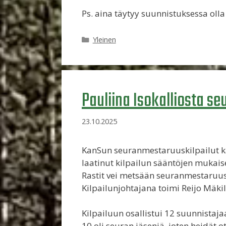
Ps. aina täytyy suunnistuksessa oll
Kategoriat
Yleinen
Pauliina Isokalliosta s
23.10.2025
KanSun seuranmestaruuskilpailut käy
laatinut kilpailun sääntöjen mukais
Rastit vei metsään seuranmestaruus
Kilpailunjohtajana toimi Reijo Mäkil
Kilpailuun osallistui 12 suunnistaja
10 oli seuran jäseniä, joten heidät