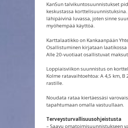
KanSun talvikuntosuunnistukset pid
keskustassa korttelisuunnistuksina. 
lähipäivinä luvassa, joten sinne su
myöhempää käyttöä.
Karttalaatikko on Kankaanpään Yhte
Osallistuminen kirjataan laatikossa 
Alle 20-vuotiaat osallistuvat maksu
Loppiaisviikon suunnistus on kortte
Kolme ratavaihtoehtoa: A 4,5 km, B 2
rastille.
Noudata rataa kiertäessäsi varovaisu
tapahtumaan omalla vastuullaan.
Terveysturvallisuusohjeistusta
– Saavu omatoimisuunnistukseen vai