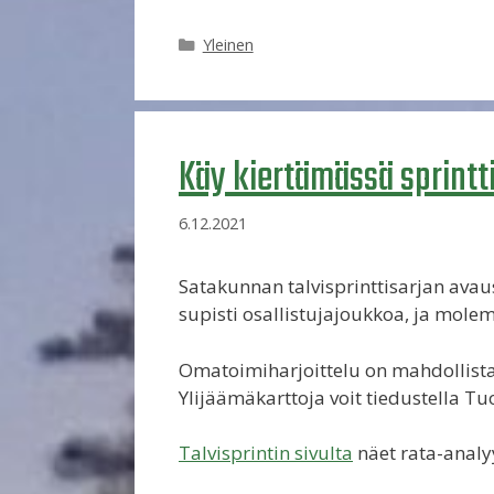
Kategoriat
Yleinen
Käy kiertämässä sprintt
6.12.2021
Satakunnan talvisprinttisarjan ava
supisti osallistujajoukkoa, ja molem
Omatoimiharjoittelu on mahdollista,
Ylijäämäkarttoja voit tiedustella Tu
Talvisprintin sivulta
näet rata-analy