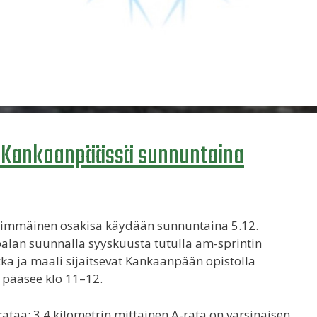
aa Kankaanpäässä sunnuntaina
simmäinen osakisa käydään sunnuntaina 5.12.
lan suunnalla syyskuusta tutulla am-sprintin
ka ja maali sijaitsevat Kankaanpään opistolla
 pääsee klo 11–12.
rataa: 3,4 kilometrin mittainen A-rata on varsinaisen