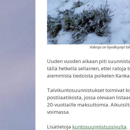
Valvoja on hyväksynyt tal
Uuden vuoden aikaan piti suunnist
tällä hetkellä sellainen, ettei rato
aiemmista tiedoista poiketen Kank
Talvikuntosuunnistukset toimivat k
postilaatikosta, jossa olevaan lista
20-vuotiaille maksuttomia. Aikuisil
voimassa.
Lisätietoja
kuntosuunnistussivulta
.