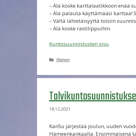
– Älä koske karttalaatikkoon enää su
– Älä palauta käyttämääsi karttaa! Se
– Vältä lähietäisyyttä toisiin suunnis
– Älä koske rastilippuihin.
Kuntosuunnistusten sivu
.
Kategoriat
Yleinen
Talvikuntosuunnistukse
18.12.2021
KanSu järjestää joulun, uuden vuod
Hämeenkankaalla. Ensimmäisenä tar