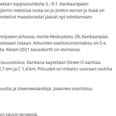
etään loppiaisviikolla 3.–9.1. Kankaanpään
Jämin metsissä lunta on jo jonkin verran ja lisää on
unnitellut maastoradat jäävät nyt odottamaan
islyseon pihassa, osoite Keskuskatu 28, Kankaanpää.
olevaan listaan. Aikuisten osallistumismaksu on 5 e.
tta. Kesän 2021 kausikortti on voimassa.
lisuunnistus. Karttana käytetään Street-O-karttaa.
,7 km ja C 1,4 km. Pituudet on mitattu suoraan rastilta
utta ja liikennesääntöjä. Jokainen osallistuu
n täysin terveenä.