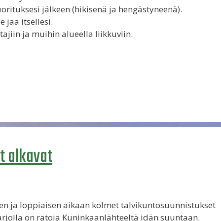
orituksesi jälkeen (hikisenä ja hengästyneenä).
 jää itsellesi.
tajiin ja muihin alueella liikkuviin.
t alkavat
en ja loppiaisen aikaan kolmet talvikuntosuunnistukset
jolla on ratoja Kuninkaanlähteeltä idän suuntaan.