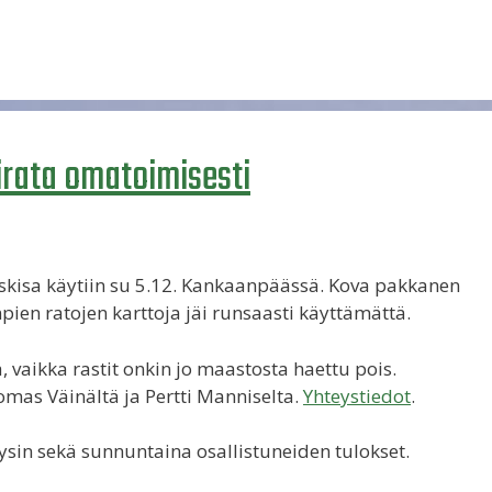
irata omatoimisesti
uskisa käytiin su 5.12. Kankaanpäässä. Kova pakkanen
pien ratojen karttoja jäi runsaasti käyttämättä.
 vaikka rastit onkin jo maastosta haettu pois.
omas Väinältä ja Pertti Manniselta.
Yhteystiedot
.
ysin sekä sunnuntaina osallistuneiden tulokset.