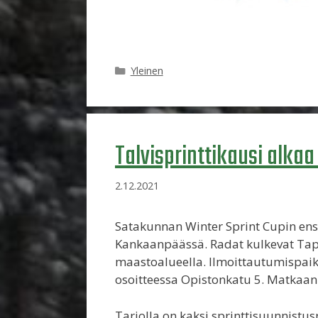
Kategoriat
Yleinen
Talvisprinttikausi alk
2.12.2021
Satakunnan Winter Sprint Cupin en
Kankaanpäässä. Radat kulkevat Tapa
maastoalueella. Ilmoittautumispaik
osoitteessa Opistonkatu 5. Matkaan
Tarjolla on kaksi sprinttisuunnistus