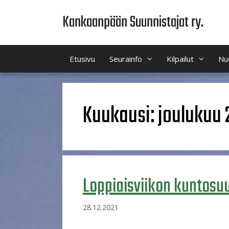
Siirry
Kankaanpään Suunnistajat ry.
sisältöön
Etusivu
Seurainfo
Kilpailut
Nu
Kuukausi:
joulukuu 
Loppiaisviikon kuntos
28.12.2021