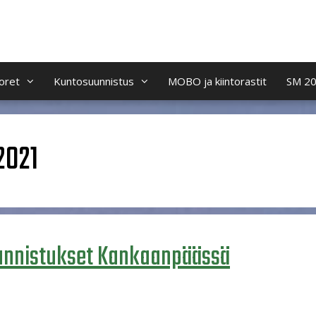
oret
Kuntosuunnistus
MOBO ja kiintorastit
SM 2
2021
uunnistukset Kankaanpäässä