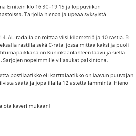
na Emitein klo 16.30–19.15 ja loppuviikon
stoissa. Tarjolla hienoa ja upeaa syksyistä
4. AL-radalla on mittaa viisi kilometriä ja 10 rastia. B-
salla rastilla sekä C-rata, jossa mittaa kaksi ja puoli
pahtumapaikkana on Kuninkaanlähteen laavu ja siellä
 Sarjojen nopeimmille villasukat palkintona.
että postilaatikko eli karttalaatikko on laavun puuvajan
pilvistä säätä ja jopa illalla 12 astetta lämmintä. Hieno
a ota kaveri mukaan!