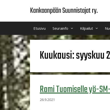
Siirry
Kankaanpään Suunnistajat ry.
sisältöön
Etusivu
Seurainfo
Kilpailut
Nu
Kuukausi:
syyskuu 
Rami Tuomiselle yö-SM
26.9.2021