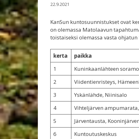
22.9.2021
KanSun kuntosuunnistukset ovat kerä
on olemassa Matolaavun tapahtumake
toistaiseksi olemassa vasta ohjatun
kerta
paikka
1
Kuninkaanlähteen soramo
2
Viidentienristeys, Hämee
3
Yskänlähde, Niinisalo
4
Vihteljärven ampumarata
5
Järventausta, Kooninjärven
6
Kuntoutuskeskus