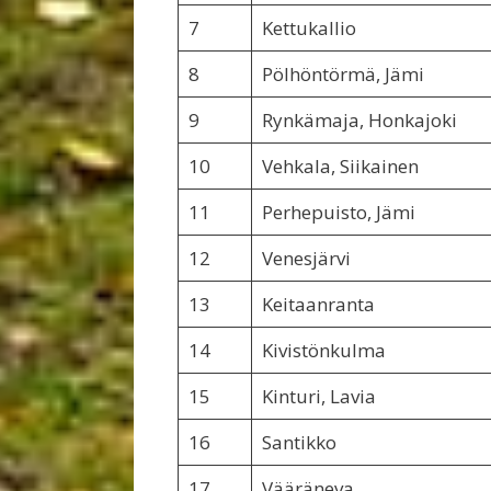
7
Kettukallio
8
Pölhöntörmä, Jämi
9
Rynkämaja, Honkajoki
10
Vehkala, Siikainen
11
Perhepuisto, Jämi
12
Venesjärvi
13
Keitaanranta
14
Kivistönkulma
15
Kinturi, Lavia
16
Santikko
17
Vääräneva