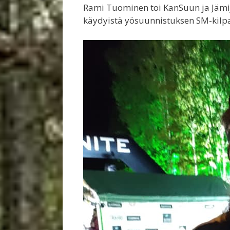
Rami Tuominen toi KanSuun ja Jämi
käydyistä yösuunnistuksen SM-kilpai