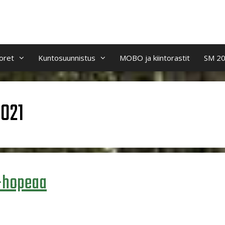
oret
Kuntosuunnistus
MOBO ja kiintorastit
SM 2
2021
-hopeaa