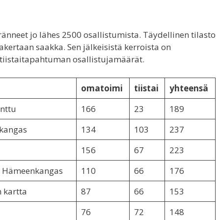
nneet jo lähes 2500 osallistumista. Täydellinen tilasto
rtaan saakka. Sen jälkeisistä kerroista on
 tiistaitapahtuman osallistujamäärät.
omatoimi
tiistai
yhteensä
nttu
166
23
189
nkangas
134
103
237
156
67
223
, Hämeenkangas
110
66
176
 kartta
87
66
153
76
72
148