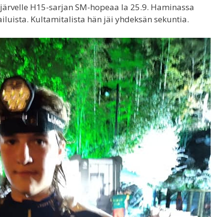
järvelle H15-sarjan SM-hopeaa la 25.9. Haminassa
luista. Kultamitalista hän jäi yhdeksän sekuntia.