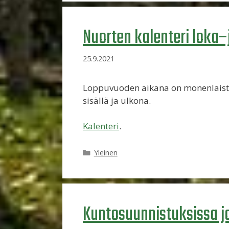
Nuorten kalenteri loka–
25.9.2021
Loppuvuoden aikana on monenlaista 
sisällä ja ulkona.
Kalenteri
.
Kategoriat
Yleinen
Kuntosuunnistuksissa jo 