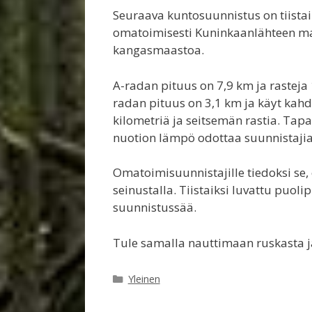
Seuraava kuntosuunnistus on tiistai
omatoimisesti Kuninkaanlähteen maa
kangasmaastoa.
A-radan pituus on 7,9 km ja rasteja 1
radan pituus on 3,1 km ja käyt kahdek
kilometriä ja seitsemän rastia. Ta
nuotion lämpö odottaa suunnistajia.
Omatoimisuunnistajille tiedoksi se, 
seinustalla. Tiistaiksi luvattu puoli
suunnistussää.
Tule samalla nauttimaan ruskasta j
Kategoriat
Yleinen