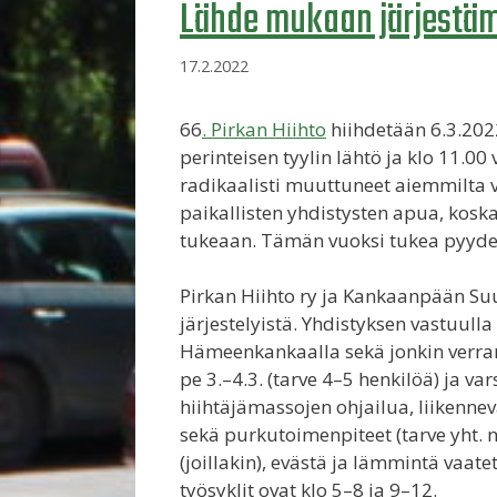
Lähde mukaan järjestäm
17.2.2022
66
. Pirkan Hiihto
hiihdetään 6.3.2022
perinteisen tyylin lähtö ja klo 11.00
radikaalisti muuttuneet aiemmilta v
paikallisten yhdistysten apua, kos
tukeaan. Tämän vuoksi tukea pyyde
Pirkan Hiihto ry ja Kankaanpään Su
järjestelyistä. Yhdistyksen vastuull
Hämeenkankaalla sekä jonkin verran 
pe 3.–4.3. (tarve 4–5 henkilöä) ja va
hiihtäjämassojen ohjailua, liikennev
sekä purkutoimenpiteet (tarve yht. n.
(joillakin), evästä ja lämmintä vaa
työsyklit ovat klo 5–8 ja 9–12.