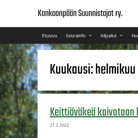
Siirry
Kankaanpään Suunnistajat ry.
sisältöön
Etusivu
Seurainfo
Kilpailut
Nu
Kuukausi:
helmikuu
Keittiöväkeä kaivataan l
21.2.2022