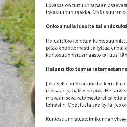
Luvassa on tuttuun tapaan osaavast
lokakuuhun saakka. Myös suuren su
Onko sinulla ideoita tai ehdotuks
Haluaisitko kehittää kuntosuunnist
pitää ehdottomasti säilyttää ennalla
kuntosuunnistusmaasto tai uusi läh
Haluaisitko toimia ratamestarina
Jokaisella kuntosuunistuskerralla on
metsään ja hakee ne pois. He tarvit
mukaan sekä ratamestareiksi että ap
tehtäviin. Opastusta saa kyllä, jos o
Kuntosuunnistustoimikunnan yhteys