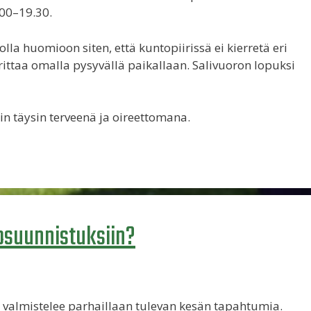
.00–19.30.
lla huomioon siten, että kuntopiirissä ei kierretä eri
rittaa omalla pysyvällä paikallaan. Salivuoron lopuksi
n täysin terveenä ja oireettomana.
osuunnistuksiin?
valmistelee parhaillaan tulevan kesän tapahtumia.