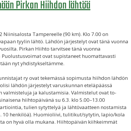
ään Pirkan Hiihdon lähtöä
 Niinisalosta Tampereelle (90 km). Klo 7.00 on
 vapaan tyylin lähtö. Lähdön järjestelyt ovat tänä vuonna
uosilta. Pirkan Hiihto tarvitsee tänä vuonna
ka Puolustusvoimat ovat supistaneet huomattavasti
tään nyt yhdistykseltämme.
unnistajat ry ovat tekemässä sopimusta hiihdon lähdön
a olisi lähdön järjestelyt varuskunnan eteläpäässä
valmisteluja ja kalustamisia. Valmistelut ovat to-
rsinaisena hiihtopäivänä su 6.3. klo 5.00–13.00
artiointia, tulien sytyttelyä ja lähtövaatteen nostamista
 10 henkilöä). Huomioliivi, tulitikut/sytytin, lapio/kola
tetta on hyvä olla mukana. Hiihtopäivän kiihkeimmät