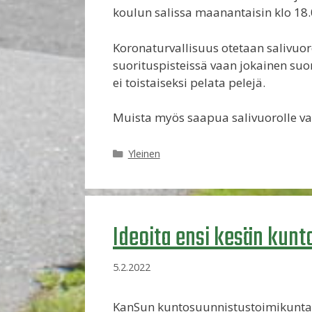
koulun salissa maanantaisin klo 18
Koronaturvallisuus otetaan salivuoro
suorituspisteissä vaan jokainen suo
ei toistaiseksi pelata pelejä.
Muista myös saapua salivuorolle vai
Kategoriat
Yleinen
Ideoita ensi kesän kunt
5.2.2022
KanSun kuntosuunnistustoimikunta 