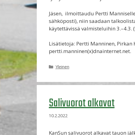
Jäsen, ilmoittaudu Pertti Mannisell
sähköposti), niin saadaan talkoolist
käytettävissä valmisteluihin 3.–4.
Lisätietoja: Pertti Manninen, Pirkan 
pertti.manninen(x)dnainternet.net.
Kategoriat
Yleinen
Salivuorot alkavat
10.2.2022
KanSun salivuorot alkavat tauon jä