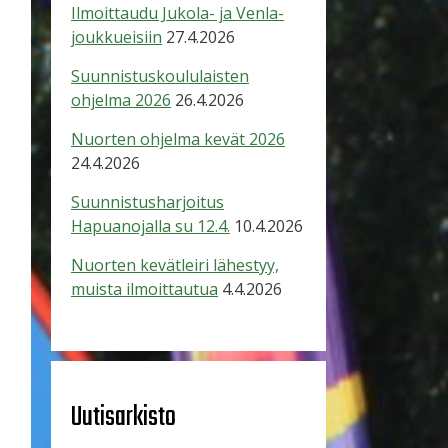
Ilmoittaudu Jukola- ja Venla-
joukkueisiin
27.4.2026
Suunnistuskoululaisten
ohjelma 2026
26.4.2026
Nuorten ohjelma kevät 2026
24.4.2026
Suunnistusharjoitus
Hapuanojalla su 12.4.
10.4.2026
Nuorten kevätleiri lähestyy,
muista ilmoittautua
4.4.2026
Uutisarkisto