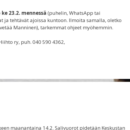
e
ke 23.2. mennessä
(puhelin, WhatsApp tai
at ja tehtävät ajoissa kuntoon. Ilmoita samalla, oletko
3. (vetää Manninen), tarkemmat ohjeet myöhemmin.
Hiihto ry, puh. 040 590 4362,
lkeen maanantaina 14.2. Salivuorot pidetään Keskustan