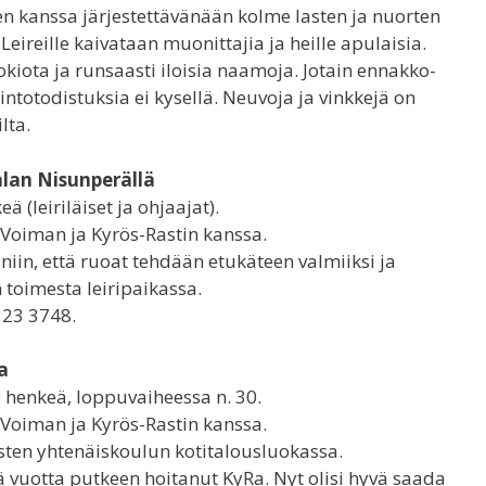
n kanssa järjestettävänään kolme lasten ja nuorten
Leireille kaivataan muonittajia ja heille apulaisia.
kiota ja runsaasti iloisia naamoja. Jotain ennakko-
intotodistuksia ei kysellä. Neuvoja ja vinkkejä on
lta.
alan Nisunperällä
 (leiriläiset ja ohjaajat).
-Voiman ja Kyrös-Rastin kanssa.
iin, että ruoat tehdään etukäteen valmiiksi ja
n toimesta leiripaikassa.
323 3748.
sa
0 henkeä, loppuvaiheessa n. 30.
-Voiman ja Kyrös-Rastin kanssa.
isten yhtenäiskoulun kotitalousluokassa.
 vuotta putkeen hoitanut KyRa. Nyt olisi hyvä saada