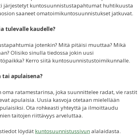
i järjestetyt kuntosuunnistustapahtumat huhtikuusta
osion saaneet omatoimikuntosuunnistukset jatkuvat.
ia tulevalle kaudelle?
ustapahtumia jotenkin? Mitä pitäisi muuttaa? Mikä
an? Olisiko sinulla tiedossa jokin uusi
töpaikka? Kerro siitä kuntosuunnistustoimikunnalle.
 tai apulaisena?
 oma ratamestarinsa, joka suunnittelee radat, vie rastit
sevat apulaisia. Uusia kasvoja otetaan mielellään
ulaisiksi. Ota rohkeasti yhteyttä ja ilmoittaudu
mien taitojen riittävyys arveluttaa.
tiedot löydät
kuntosuunnistussivun
alalaidasta.