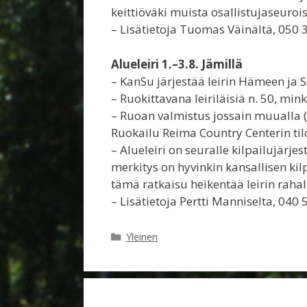
keittiöväki muista osallistujaseurois
– Lisätietoja Tuomas Väinältä, 050 
Alueleiri 1.–3.8. Jämillä
– KanSu järjestää leirin Hämeen ja 
– Ruokittavana leiriläisiä n. 50, mi
– Ruoan valmistus jossain muualla (s
Ruokailu Reima Country Centerin til
– Alueleiri on seuralle kilpailujärje
merkitys on hyvinkin kansallisen kil
tämä ratkaisu heikentää leirin rahall
– Lisätietoja Pertti Manniselta, 040
Kategoriat
Yleinen