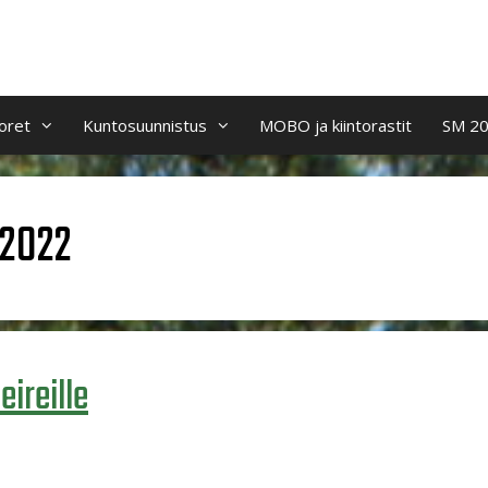
oret
Kuntosuunnistus
MOBO ja kiintorastit
SM 2
 2022
eireille