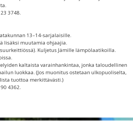
ta.
323 3748.
Satakunnan 13–14-sarjalaisille.
nkä lisäksi muutamia ohjaajia.
uurkeittiössä). Kuljetus Jämille lämpölaatikoilla.
oissa.
stelyiden kaltaista varainhankintaa, jonka taloudellinen
pailun luokkaa. (Jos muonitus ostetaan ulkopuoliselta,
ista tuottoa merkittävästi.)
 590 4362.