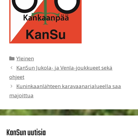
Kategoriat
Yleinen
KanSun Jukola- ja Venla-joukkueet sekä
ohjeet
Kuninkaanlähteen karavaanarialueella saa
majoittua
KanSun uutisia