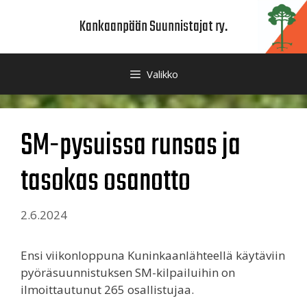
Siirry
Kankaanpään Suunnistajat ry.
sisältöön
Valikko
SM-pysuissa runsas ja
tasokas osanotto
2.6.2024
Ensi viikonloppuna Kuninkaanlähteellä käytäviin
pyöräsuunnistuksen SM-kilpailuihin on
ilmoittautunut 265 osallistujaa.