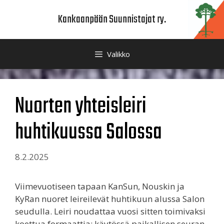
Siirry
Kankaanpään Suunnistajat ry.
sisältöön
Valikko
Nuorten yhteisleiri
huhtikuussa Salossa
8.2.2025
Viimevuotiseen tapaan KanSun, Nouskin ja
KyRan nuoret leireilevät huhtikuun alussa Salon
seudulla. Leiri noudattaa vuosi sitten toimivaksi
koettua formaattia: käytössä paikallisen seuran