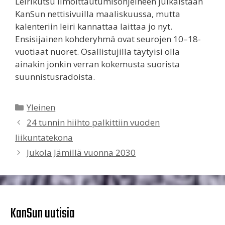
Leirikutsu ilmoittautumisohjeineen julkaistaan
KanSun nettisivuilla maaliskuussa, mutta
kalenteriin leiri kannattaa laittaa jo nyt.
Ensisijainen kohderyhmä ovat seurojen 10–18-
vuotiaat nuoret. Osallistujilla täytyisi olla
ainakin jonkin verran kokemusta suorista
suunnistusradoista.
Kategoriat
Yleinen
24 tunnin hiihto palkittiin vuoden
liikuntatekona
Jukola Jämillä vuonna 2030
KanSun uutisia