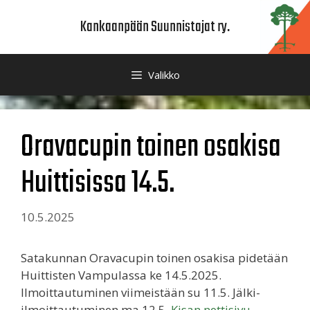
Siirry
Kankaanpään Suunnistajat ry.
sisältöön
Valikko
Oravacupin toinen osakisa
Huittisissa 14.5.
10.5.2025
Satakunnan Oravacupin toinen osakisa pidetään
Huittisten Vampulassa ke 14.5.2025.
Ilmoittautuminen viimeistään su 11.5. Jälki-
ilmoittautuminen ma 12.5.
Kisan nettisivu
.