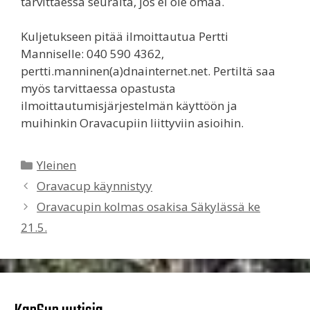
tarvittaessa seuralta, jos ei ole omaa.
Kuljetukseen pitää ilmoittautua Pertti
Manniselle: 040 590 4362,
pertti.manninen(a)dnainternet.net. Pertiltä saa
myös tarvittaessa opastusta
ilmoittautumisjärjestelmän käyttöön ja
muihinkin Oravacupiin liittyviin asioihin.
Kategoriat
Yleinen
Oravacup käynnistyy
Oravacupin kolmas osakisa Säkylässä ke
21.5.