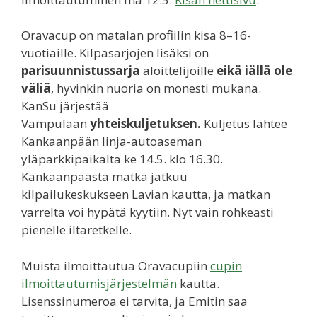
Oravacup on matalan profiilin kisa 8–16-
vuotiaille. Kilpasarjojen lisäksi on
parisuunnistussarja
aloittelijoille
eikä iällä ole
väliä
, hyvinkin nuoria on monesti mukana.
KanSu järjestää
Vampulaan
yhteiskuljetuksen
.
Kuljetus lähtee
Kankaanpään linja-autoaseman
yläparkkipaikalta ke 14.5. klo 16.30.
Kankaanpäästä matka jatkuu
kilpailukeskukseen Lavian kautta, ja matkan
varrelta voi hypätä kyytiin. Nyt vain rohkeasti
pienelle iltaretkelle.
Muista ilmoittautua Oravacupiin
cupin
ilmoittautumisjärjestelmän
kautta.
Lisenssinumeroa ei tarvita, ja Emitin saa