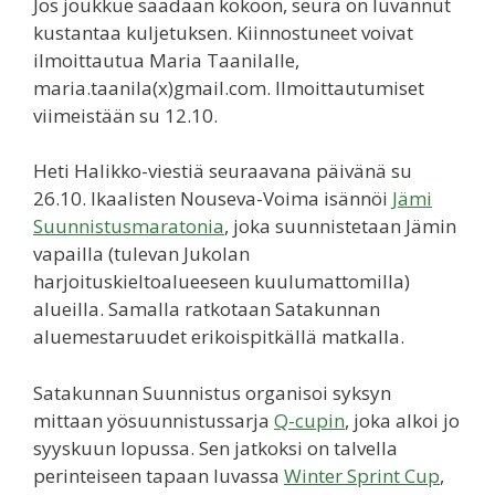
Jos joukkue saadaan kokoon, seura on luvannut
kustantaa kuljetuksen. Kiinnostuneet voivat
ilmoittautua Maria Taanilalle,
maria.taanila(x)gmail.com. Ilmoittautumiset
viimeistään su 12.10.
Heti Halikko-viestiä seuraavana päivänä su
26.10. Ikaalisten Nouseva-Voima isännöi
Jämi
Suunnistusmaratonia
, joka suunnistetaan Jämin
vapailla (tulevan Jukolan
harjoituskieltoalueeseen kuulumattomilla)
alueilla. Samalla ratkotaan Satakunnan
aluemestaruudet erikoispitkällä matkalla.
Satakunnan Suunnistus organisoi syksyn
mittaan yösuunnistussarja
Q-cupin
, joka alkoi jo
syyskuun lopussa. Sen jatkoksi on talvella
perinteiseen tapaan luvassa
Winter Sprint Cup
,