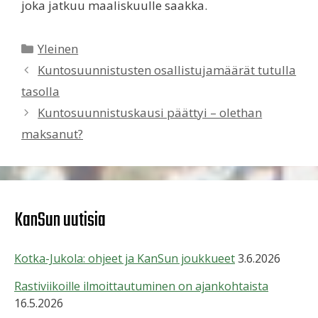
joka jatkuu maaliskuulle saakka.
Kategoriat
Yleinen
Kuntosuunnistusten osallistujamäärät tutulla
tasolla
Kuntosuunnistuskausi päättyi – olethan
maksanut?
KanSun uutisia
Kotka-Jukola: ohjeet ja KanSun joukkueet
3.6.2026
Rastiviikoille ilmoittautuminen on ajankohtaista
16.5.2026