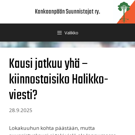
Siirry
Kankaanpään Suunnistajat ry.
sisältöön
Valikko
Kausi jatkuu yhä –
kiinnostaisiko Halikko-
viesti?
28.9.2025
Lokakuuhun kohta päästään, mutta