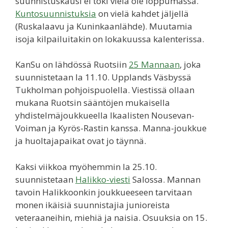
suunnistuskausi ei toki vielä ole loppumassa.
Kuntosuunnistuksia
on vielä kahdet jäljellä
(Ruskalaavu ja Kuninkaanlähde). Muutamia
isoja kilpailuitakin on lokakuussa kalenterissa.
KanSu on lähdössä Ruotsiin
25 Mannaan
, joka
suunnistetaan la 11.10. Upplands Väsbyssä
Tukholman pohjoispuolella. Viestissä ollaan
mukana Ruotsin sääntöjen mukaisella
yhdistelmäjoukkueella Ikaalisten Nousevan-
Voiman ja Kyrös-Rastin kanssa. Manna-joukkue
ja huoltajapaikat ovat jo täynnä.
Kaksi viikkoa myöhemmin la 25.10.
suunnistetaan
Halikko-viesti
Salossa. Mannan
tavoin Halikkoonkin joukkueeseen tarvitaan
monen ikäisiä suunnistajia junioreista
veteraaneihin, miehiä ja naisia. Osuuksia on 15.