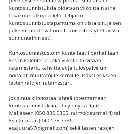
perinteiseen malliin vappuna. Siitä alkaen
kuntosuunnistuksia pidetään viikoittain aina
lokakuun alkupuolelle. Ohjattu
kuntosuunnistustapahtuma on tiistaisin, ja sen
jälkeen radat ovat omatoimisesti käytettävissä
sunnuntaihin asti.
Kuntosuunnistustoimikunta laatii parhaillaan
kesän kalenteria. Joka viikolle tarvitaan
ratamestarit, kahvittajat ja tulospalvelun
hoitajat, muutamille kerroille lisäksi erikseen
lasten ratojen ratamestari.
Jos sinua kiinnostaa lähteä toteuttamaan
kuntosuunnistuksia, ota yhteyttä Raimo
Maljaseen (050 330 9305, raimo(x)ratmal.fi) tai
Esa Juuraan (040 175 7786,
esajuura57(x)gmail.com) sekä lasten ratojen