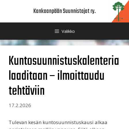
Siirry
Kankaanpään Suunnistajat ry.
sisältöön
Valikko
Kuntosuunnistuskalenteria
laaditaan – ilmoittaudu
tehtäviin
17.2.2026
Tulevan kesän kuntosuunnistuskausi alkaa