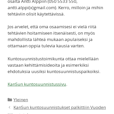
osalta Antti Alppiin (050 5533 550,
antti.alppi(x)gmail.com). Kerro, milloin ja mihin
tehtäviin olisit käytettävissä.
Jos arvelet, että oma osaamisesi ei vielä riitä
tehtävien hoitamiseen itsenäisesti, on myös
mahdollista lähteä mukaan apulaiseksi ja
ottamaan oppia tulevia kausia varten.
Kuntosuunnistustoimikunta ottaa mielellään
vastaan kehittämisideoita ja esimerkiksi
ehdotuksia uusiksi kuntosuunnistuspaikoiksi.
KanSun kuntosuunnistussivu
.
Kategoriat
Yleinen
KanSun kuntosuunnistukset palkittiin Vuoden