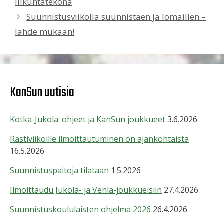
liikuntatekona
Suunnistusviikolla suunnistaen ja lomaillen –
lähde mukaan!
KanSun uutisia
Kotka-Jukola: ohjeet ja KanSun joukkueet
3.6.2026
Rastiviikoille ilmoittautuminen on ajankohtaista
16.5.2026
Suunnistuspaitoja tilataan
1.5.2026
Ilmoittaudu Jukola- ja Venla-joukkueisiin
27.4.2026
Suunnistuskoululaisten ohjelma 2026
26.4.2026