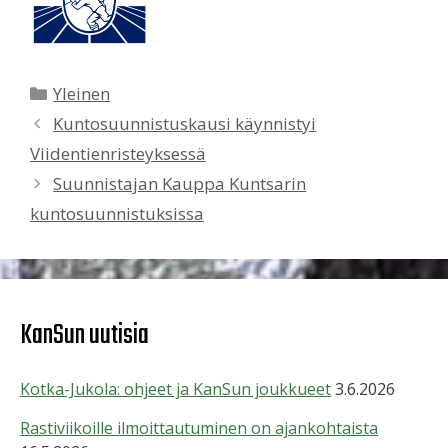
Kategoriat
Yleinen
Kuntosuunnistuskausi käynnistyi
Viidentienristeyksessä
Suunnistajan Kauppa Kuntsarin
kuntosuunnistuksissa
KanSun uutisia
Kotka-Jukola: ohjeet ja KanSun joukkueet
3.6.2026
Rastiviikoille ilmoittautuminen on ajankohtaista