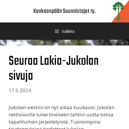
Siirry
Kankaanpään Suunnistajat ry.
sisältöön
Valikko
Seuraa Lakia-Jukolan
sivuja
17.5.2024
Jukolan viestiin on nyt aikaa kuukausi. Jukolan
nettisivuille tulee tiiviiseen tahtiin uutta tietoa
tapahtuman järjestelyistä. Tuoreimpina
täydennyksinä tiedotteet Jukolan