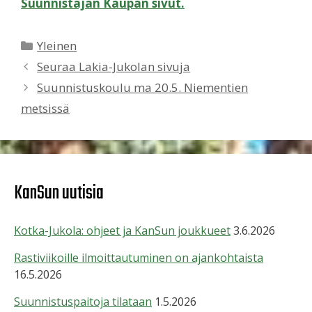
Suunnistajan Kaupan sivut.
Kategoriat
Yleinen
Seuraa Lakia-Jukolan sivuja
Suunnistuskoulu ma 20.5. Niementien
metsissä
KanSun uutisia
Kotka-Jukola: ohjeet ja KanSun joukkueet
3.6.2026
Rastiviikoille ilmoittautuminen on ajankohtaista
16.5.2026
Suunnistuspaitoja tilataan
1.5.2026