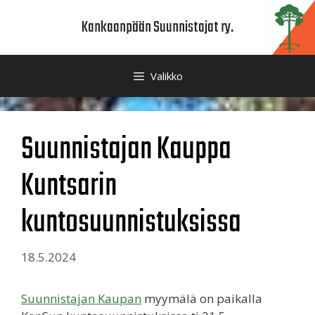
Siirry
Kankaanpään Suunnistajat ry.
sisältöön
Valikko
Suunnistajan Kauppa
Kuntsarin
kuntosuunnistuksissa
18.5.2024
Suunnistajan Kaupan
myymälä on paikalla