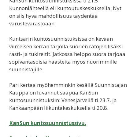
KanSun kuntosuunnistuksissa ti 21.5.
Kunnonlähteellä eli kuntoutuskeskuksella. Nyt
on siis hyvä mahdollisuus täydentää
varustevarastoaan.
Kuntsarin kuntosuunnistuksissa on kevään
viimeisen kerran tarjolla suorien ratojen lisäksi
rasti- ja tukireitit. Jatkossa helppo suora tarjoaa
sopivantasoisia haasteita myös nuorimmille
suunnistajille.
Pari kertaa myöhemminkin kesällä Suunnistajan
Kauppa on luvannut saapua KanSun
kuntosuunnistuksiin: Venesjärvellä ti 23.7. ja
Kankaanpään liikuntakeskuksella ti 20.8.
KanSun kuntosuunnistussivu.